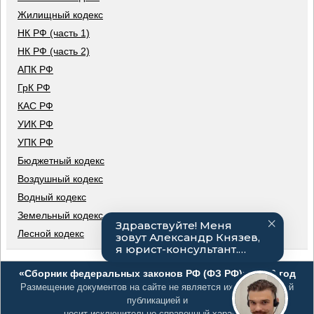
Жилищный кодекс
НК РФ (часть 1)
НК РФ (часть 2)
АПК РФ
ГрК РФ
КАС РФ
УИК РФ
УПК РФ
Бюджетный кодекс
Воздушный кодекс
Водный кодекс
Земельный кодекс
Лесной кодекс
«Сборник федеральных законов РФ (ФЗ РФ)», 2026 год
Размещение документов на сайте не является их официальной
публикацией и
носит исключительно справочный характер