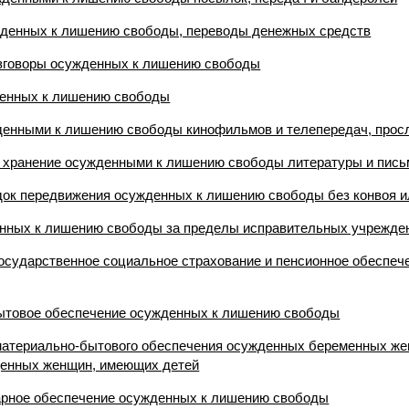
жденных к лишению свободы, переводы денежных средств
азговоры осужденных к лишению свободы
денных к лишению свободы
жденными к лишению свободы кинофильмов и телепередач, про
и хранение осужденными к лишению свободы литературы и пис
ядок передвижения осужденных к лишению свободы без конвоя 
енных к лишению свободы за пределы исправительных учрежде
государственное социальное страхование и пенсионное обеспеч
бытовое обеспечение осужденных к лишению свободы
 материально-бытового обеспечения осужденных беременных ж
денных женщин, имеющих детей
арное обеспечение осужденных к лишению свободы