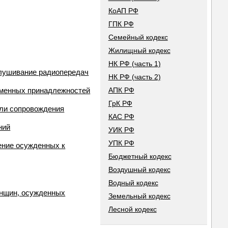
КоАП РФ
ГПК РФ
Семейный кодекс
Жилищный кодекс
НК РФ (часть 1)
слушивание радиопередач
НК РФ (часть 2)
ьменных принадлежностей
АПК РФ
ГрК РФ
или сопровождения
КАС РФ
ний
УИК РФ
УПК РФ
ение осужденных к
Бюджетный кодекс
Воздушный кодекс
Водный кодекс
енщин, осужденных
Земельный кодекс
Лесной кодекс