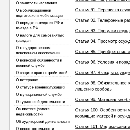
О занятости населения
Статья 91. Переписка осу
О мобилизационной
подготовке и мобилизации
Статья 92. Телефонные р
О порядке выезда из РФ и
въезда в РФ
Статья 93. Прогулки осуж
О налоге для самозанятых
граждан
Статья 94. Просмотр осу
О государственном
Статья 95. Приобретение 
пенсионном обеспечении
О воинской обязанности и
Статья 96. Условия и пор
военной службе
Статья 97. Выезды осужд
О защите прав потребителей
О ветеранах
Статья 98. Обязательное 
О статусе военнослужащих
лишению свободы
О муниципальной службе
Статья 99. Материально-
О туристской деятельности
Об ипотеке (залоге
Статья 100. Особенности
недвижимости)
кормящих матерей и осуж
Об аудиторской деятельности
Статья 101. Медико-санит
О несостоятельности