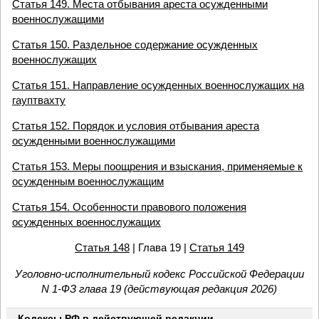
Статья 149. Места отбывания ареста осужденными
военнослужащими
Статья 150. Раздельное содержание осужденных
военнослужащих
Статья 151. Направление осужденных военнослужащих на
гауптвахту
Статья 152. Порядок и условия отбывания ареста
осужденными военнослужащими
Статья 153. Меры поощрения и взыскания, применяемые к
осужденным военнослужащим
Статья 154. Особенности правового положения
осужденных военнослужащих
Статья 148
| Глава 19 |
Статья 149
Уголовно-исполнительный кодекс Российской Федерации
N 1-ФЗ глава 19 (действующая редакция 2026)
Кодексы РФ в действующей редакции