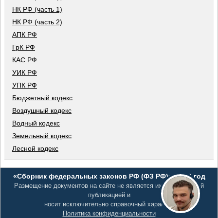
НК РФ (часть 1)
НК РФ (часть 2)
АПК РФ
ГрК РФ
КАС РФ
УИК РФ
УПК РФ
Бюджетный кодекс
Воздушный кодекс
Водный кодекс
Земельный кодекс
Лесной кодекс
«Сборник федеральных законов РФ (ФЗ РФ)», 2026 год
Размещение документов на сайте не является их официальной
публикацией и
носит исключительно справочный характер
Политика конфиденциальности