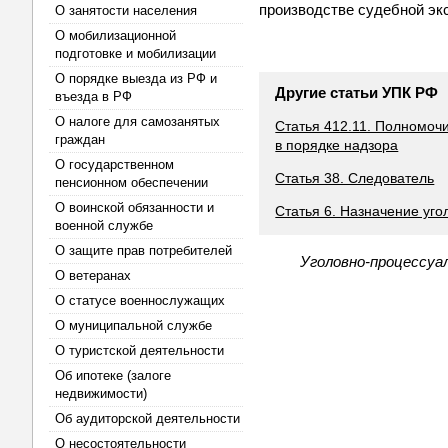
производстве судебной эк
О занятости населения
О мобилизационной
подготовке и мобилизации
О порядке выезда из РФ и
Другие статьи УПК РФ
въезда в РФ
О налоге для самозанятых
Статья 412.11. Полномоч
граждан
в порядке надзора
О государственном
Статья 38. Следователь
пенсионном обеспечении
О воинской обязанности и
Статья 6. Назначение уго
военной службе
О защите прав потребителей
Уголовно-процессуа
О ветеранах
О статусе военнослужащих
О муниципальной службе
О туристской деятельности
Об ипотеке (залоге
недвижимости)
Об аудиторской деятельности
О несостоятельности