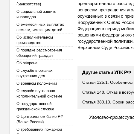
предварительного расслед
(банкротстве)
вопросам прекращения уго
О социальной защите
осужденных в связи с при
инвалидов
Вооруженных Силах Росси
О ежемесячных выплатах
Федерации в период мобил
семьям, имеющим детей
решениями федерального о
Об исполнительном
государственной политики
производстве
Верховном Суде Российск
О порядке рассмотрения
обращений граждан
Об обороне
О службе в органах
Другие статьи УПК РФ
внутренних дел
Статья 125.1. Особеннос
О военном положении
О службе в уголовно-
Статья 148. Отказ в возб
исполнительной системе
Статья 389.10. Сроки ра
О государственной
гражданской службе
О Центральном банке РФ
Уголовно-процессуал
(Банке России)
О требованиях пожарной