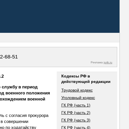
02-68-51
Реклама
jurik.ru
.2
Кодексы РФ в
действующей редакции
ю службу в период
Трудовой кодекс
иод военного положения
Уголовный кодекс
прохождением военной
ГК РФ (часть 1)
ГК РФ (часть 2)
ль с согласия прокурора
ГК РФ (часть 3)
 в совершении
но по ходатайству
ГК РФ (часть 4)