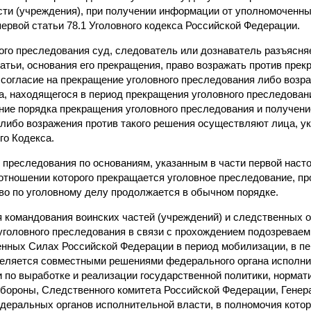
сти (учреждения), при получении информации от уполномоченных
ервой статьи 78.1 Уголовного кодекса Российской Федерации.
ого преследования суд, следователь или дознаватель разъясняе
атьи, основания его прекращения, право возражать против прек
согласие на прекращение уголовного преследования либо возра
а, находящегося в период прекращения уголовного преследован
ние порядка прекращения уголовного преследования и получени
либо возражения против такого решения осуществляют лица, ук
го Кодекса.
 преследования по основаниям, указанным в части первой насто
 отношении которого прекращается уголовное преследование, про
во по уголовному делу продолжается в обычном порядке.
 командования воинских частей (учреждений) и следственных о
уголовного преследования в связи с прохождением подозрева
нных Силах Российской Федерации в период мобилизации, в пе
деляется совместными решениями федерального органа исполни
по выработке и реализации государственной политики, нормат
обороны, Следственного комитета Российской Федерации, Гене
деральных органов исполнительной власти, в полномочия кото