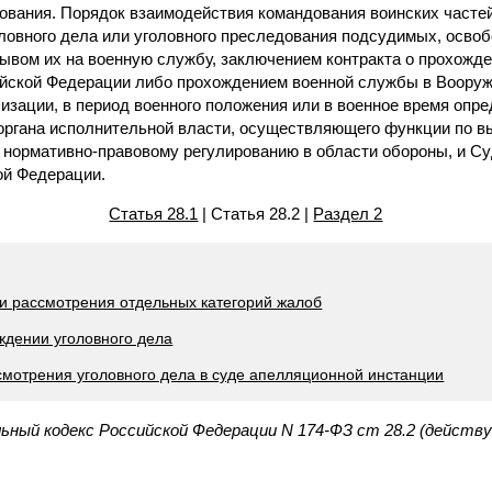
ования. Порядок взаимодействия командования воинских частей
ловного дела или уголовного преследования подсудимых, освоб
зывом их на военную службу, заключением контракта о прохожд
йской Федерации либо прохождением военной службы в Воору
изации, в период военного положения или в военное время опр
ргана исполнительной власти, осуществляющего функции по в
, нормативно-правовому регулированию в области обороны, и С
ой Федерации.
Статья 28.1
| Статья 28.2 |
Раздел 2
ти рассмотрения отдельных категорий жалоб
уждении уголовного дела
ссмотрения уголовного дела в суде апелляционной инстанции
ьный кодекс Российской Федерации N 174-ФЗ ст 28.2 (действ