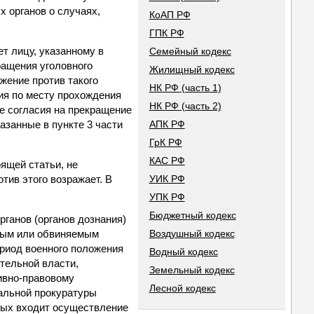
 органов о случаях,
КоАП РФ
ГПК РФ
т лицу, указанному в
Семейный кодекс
ращения уголовного
Жилищный кодекс
жение против такого
НК РФ (часть 1)
ия по месту прохождения
НК РФ (часть 2)
е согласия на прекращение
азанные в пункте 3 части
АПК РФ
ГрК РФ
КАС РФ
ящей статьи, не
тив этого возражает. В
УИК РФ
УПК РФ
Бюджетный кодекс
рганов (органов дознания)
емым или обвиняемым
Воздушный кодекс
риод военного положения
Водный кодекс
тельной власти,
Земельный кодекс
ивно-правовому
Лесной кодекс
ральной прокуратуры
рых входит осуществление