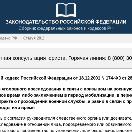
ЗАКОНОДАТЕЛЬСТВО РОССИЙСКОЙ ФЕДЕРАЦИИ
Сборник федеральных законов и кодексов РФ
кодекс РФ
→ Статья 28.2
тная консультация юриста. Горячая линия:
8 (800) 3
 кодекс Российской Федерации от 18.12.2001 N 174-ФЗ ст 28
е уголовного преследования в связи с призывом на военну
ное время либо заключением в период мобилизации, в пер
тракта о прохождении военной службы, а равно в связи с 
иоды или время
ль с согласия руководителя следственного органа или дознавате
следование в отношении лица, подозреваемого или обвиняемого
и которого производство по уголовному делу было приостановле