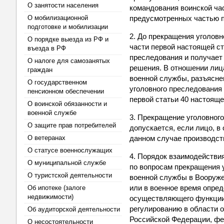
О занятости населения
командования воинской ча
О мобилизационной
предусмотренных частью п
подготовке и мобилизации
2. До прекращения уголовн
О порядке выезда из РФ и
части первой настоящей ст
въезда в РФ
преследования и получает 
О налоге для самозанятых
решения. В отношении лиц
граждан
военной службы, разъясне
О государственном
уголовного преследования 
пенсионном обеспечении
первой статьи 40 настояще
О воинской обязанности и
военной службе
3. Прекращение уголовного
О защите прав потребителей
допускается, если лицо, в
О ветеранах
данном случае производст
О статусе военнослужащих
4. Порядок взаимодействия
О муниципальной службе
по вопросам прекращения 
О туристской деятельности
военной службы в Вооруже
или в военное время опре
Об ипотеке (залоге
недвижимости)
осуществляющего функции 
регулированию в области 
Об аудиторской деятельности
Российской Федерации, фе
О несостоятельности