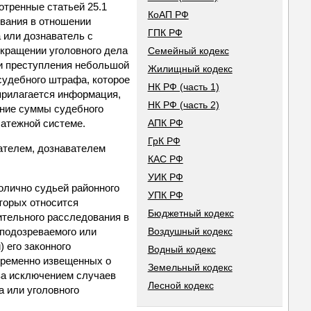
отренные статьей 25.1
КоАП РФ
ования в отношении
ГПК РФ
 или дознаватель с
екращении уголовного дела
Семейный кодекс
ии преступления небольшой
Жилищный кодекс
 судебного штрафа, которое
НК РФ (часть 1)
 прилагается информация,
НК РФ (часть 2)
ение суммы судебного
атежной системе.
АПК РФ
ГрК РФ
вателем, дознавателем
КАС РФ
УИК РФ
нолично судьей районного
УПК РФ
торых относится
Бюджетный кодекс
ительного расследования в
 подозреваемого или
Воздушный кодекс
 его законного
Водный кодекс
евременно извещенных о
Земельный кодекс
 за исключением случаев
Лесной кодекс
а или уголовного