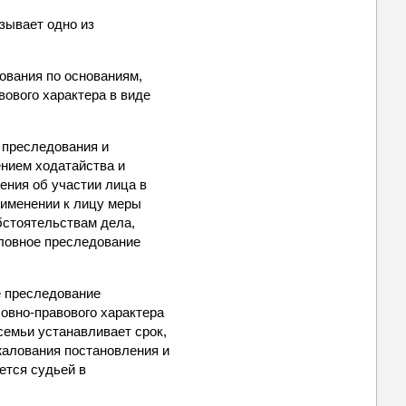
зывает одно из
дования по основаниям,
вового характера в виде
о преследования и
ением ходатайства и
ения об участии лица в
рименении к лицу меры
бстоятельствам дела,
оловное преследование
ое преследование
овно-правового характера
семьи устанавливает срок,
жалования постановления и
ется судьей в