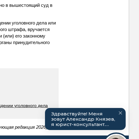
ано в вышестоящий суд в
щении уголовного дела или
ного штрафа, вручается
 (или) его законному
органы принудительного
ждении уголовного дела
ующая редакция 2026)