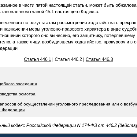
казанное в части пятой настоящей статьи, может быть обжалов
становленном главой 45.1 настоящего Кодекса.
ынесенного по результатам рассмотрения ходатайства о прекра
и назначении меры уголовно-правового характера в виде судеб
отношении которого оно вынесено, его защитнику, потерпевшему и
елю, а также лицу, возбудившему ходатайство, прокурору и в 
дерации.
Статья 446.1
| Статья 446.2 |
Статья 446.3
дебного заседания
изводства осмотра
запросов об осуществлении уголовного преследования или о возбу
й Федерации
ьный кодекс Российской Федерации N 174-ФЗ ст 446.2 (действ