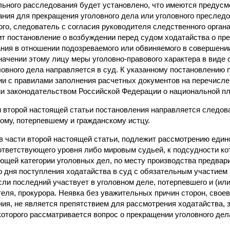
льного расследования будет установлено, что имеются предусм
ания для прекращения уголовного дела или уголовного преслед
го, следователь с согласия руководителя следственного органа
ит постановление о возбуждении перед судом ходатайства о пр
ания в отношении подозреваемого или обвиняемого в совершен
начении этому лицу меры уголовно-правового характера в виде
ловного дела направляется в суд. К указанному постановлению
ии с правилами заполнения расчетных документов на перечисл
 законодательством Российской Федерации о национальной пл
ти второй настоящей статьи постановления направляется следо
ому, потерпевшему и гражданскому истцу.
 в части второй настоящей статьи, подлежит рассмотрению еди
оответствующего уровня либо мировым судьей, к подсудности ко
ющей категории уголовных дел, по месту производства предвар
со дня поступления ходатайства в суд с обязательным участием
сли последний участвует в уголовном деле, потерпевшего и (или)
теля, прокурора. Неявка без уважительных причин сторон, сво
ния, не является препятствием для рассмотрения ходатайства,
которого рассматривается вопрос о прекращении уголовного дел