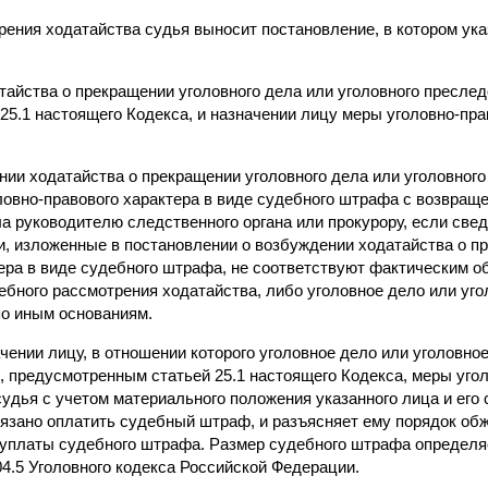
рения ходатайства судья выносит постановление, в котором ука
тайства о прекращении уголовного дела или уголовного пресле
5.1 настоящего Кодекса, и назначении лицу меры уголовно-пра
ении ходатайства о прекращении уголовного дела или уголовног
ловно-правового характера в виде судебного штрафа с возвращ
а руководителю следственного органа или прокурору, если свед
, изложенные в постановлении о возбуждении ходатайства о п
тера в виде судебного штрафа, не соответствуют фактическим о
ебного рассмотрения ходатайства, либо уголовное дело или уг
о иным основаниям.
ачении лицу, в отношении которого уголовное дело или уголовн
, предусмотренным статьей 25.1 настоящего Кодекса, меры угол
удья с учетом материального положения указанного лица и его 
обязано оплатить судебный штраф, и разъясняет ему порядок об
 уплаты судебного штрафа. Размер судебного штрафа определя
04.5 Уголовного кодекса Российской Федерации.