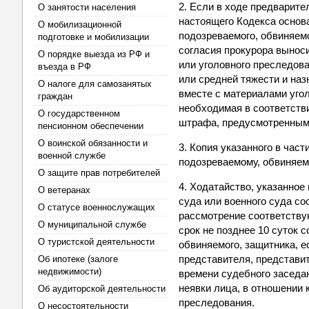
2. Если в ходе предварите
О занятости населения
настоящего Кодекса основ
О мобилизационной
подозреваемого, обвиняемо
подготовке и мобилизации
согласия прокурора вынос
О порядке выезда из РФ и
или уголовного преследов
въезда в РФ
или средней тяжести и наз
О налоге для самозанятых
вместе с материалами уго
граждан
необходимая в соответств
О государственном
штрафа, предусмотренными
пенсионном обеспечении
О воинской обязанности и
3. Копия указанного в час
военной службе
подозреваемому, обвиняем
О защите прав потребителей
4. Ходатайство, указанное
О ветеранах
суда или военного суда с
О статусе военнослужащих
рассмотрение соответству
О муниципальной службе
срок не позднее 10 суток 
О туристской деятельности
обвиняемого, защитника, е
представителя, представи
Об ипотеке (залоге
недвижимости)
времени судебного заседа
неявки лица, в отношении 
Об аудиторской деятельности
преследования.
О несостоятельности