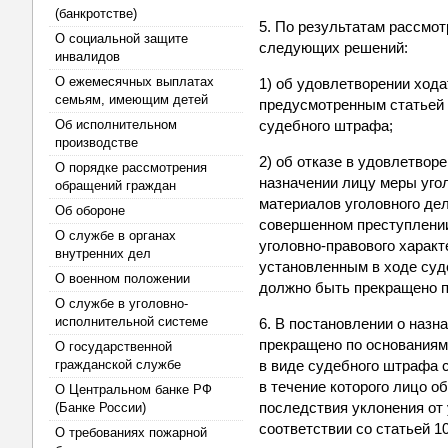
(банкротстве)
5. По результатам рассмот
О социальной защите
следующих решений:
инвалидов
О ежемесячных выплатах
1) об удовлетворении хода
семьям, имеющим детей
предусмотренным статьей 2
Об исполнительном
судебного штрафа;
производстве
2) об отказе в удовлетвор
О порядке рассмотрения
назначении лицу меры уго
обращений граждан
материалов уголовного дел
Об обороне
совершенном преступлении
О службе в органах
уголовно-правового харак
внутренних дел
установленным в ходе суд
О военном положении
должно быть прекращено п
О службе в уголовно-
исполнительной системе
6. В постановлении о назн
прекращено по основаниям
О государственной
гражданской службе
в виде судебного штрафа с
в течение которого лицо 
О Центральном банке РФ
последствия уклонения от
(Банке России)
соответствии со статьей 1
О требованиях пожарной