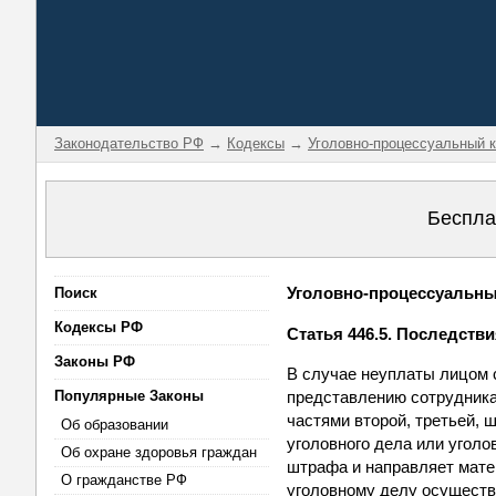
Законодательство РФ
→
Кодексы
→
Уголовно-процессуальный 
Беспла
Уголовно-процессуальный
Поиск
Кодексы РФ
Статья 446.5. Последств
Законы РФ
В случае неуплаты лицом с
Популярные Законы
представлению сотрудника
частями второй, третьей, 
Об образовании
уголовного дела или уголо
Об охране здоровья граждан
штрафа и направляет мате
О гражданстве РФ
уголовному делу осуществ