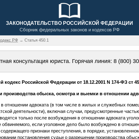
ЗАКОНОДАТЕЛЬСТВО РОССИЙСКОЙ ФЕДЕРАЦИИ
Сборник федеральных законов и кодексов РФ
кодекс РФ
→ Статья 450.1
тная консультация юриста. Горячая линия:
8 (800) 3
 кодекс Российской Федерации от 18.12.2001 N 174-ФЗ ст 45
ти производства обыска, осмотра и выемки в отношении адв
а в отношении адвоката (в том числе в жилых и служебных пом
тской деятельности), включая случаи, предусмотренные частью
водятся только после возбуждения в отношении адвоката уголо
е обвиняемого, если уголовное дело было возбуждено в отношен
 содержащего признаки преступления, в порядке, установленном
новании постановления судьи о разрешении производства обыск