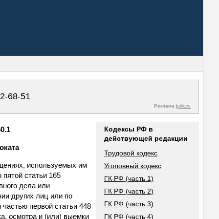
02-68-51
Реклама
jurik.ru
0.1
Кодексы РФ в
действующей редакции
оката
Трудовой кодекс
ещениях, используемых им
Уголовный кодекс
 пятой статьи 165
ГК РФ (часть 1)
вного дела или
ГК РФ (часть 2)
ии других лиц или по
ГК РФ (часть 3)
 частью первой статьи 448
а, осмотра и (или) выемки
ГК РФ (часть 4)