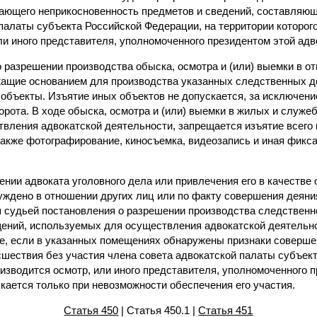
вающего неприкосновенность предметов и сведений, составляющ
палаты субъекта Российской Федерации, на территории которог
ли иного представителя, уполномоченного президентом этой адв
о разрешении производства обыска, осмотра и (или) выемки в о
ащие основанием для производства указанных следственных де
объекты. Изъятие иных объектов не допускается, за исключени
орота. В ходе обыска, осмотра и (или) выемки в жилых и служ
вления адвокатской деятельности, запрещается изъятие всего 
 также фотографирование, киносъемка, видеозапись и иная фикс
ении адвоката уголовного дела или привлечения его в качестве 
уждено в отношении других лиц или по факту совершения деяни
я судьей постановления о разрешении производства следственн
ний, используемых для осуществления адвокатской деятельно
ае, если в указанных помещениях обнаружены признаки соверше
сшествия без участия члена совета адвокатской палаты субъек
оизводится осмотр, или иного представителя, уполномоченного 
кается только при невозможности обеспечения его участия.
Статья 450
| Статья 450.1 |
Статья 451