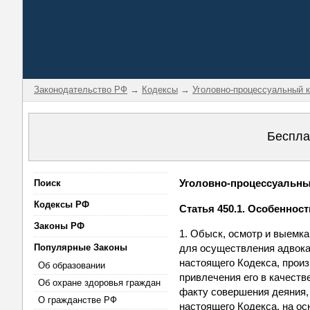
Законодательство РФ
→
Кодексы
→
Уголовно-процессуальный 
Беспла
Уголовно-процессуальный
Поиск
Кодексы РФ
Статья 450.1. Особеннос
Законы РФ
1. Обыск, осмотр и выемк
Популярные Законы
для осуществления адвока
настоящего Кодекса, произ
Об образовании
привлечения его в качеств
Об охране здоровья граждан
факту совершения деяния,
О гражданстве РФ
настоящего Кодекса, на ос