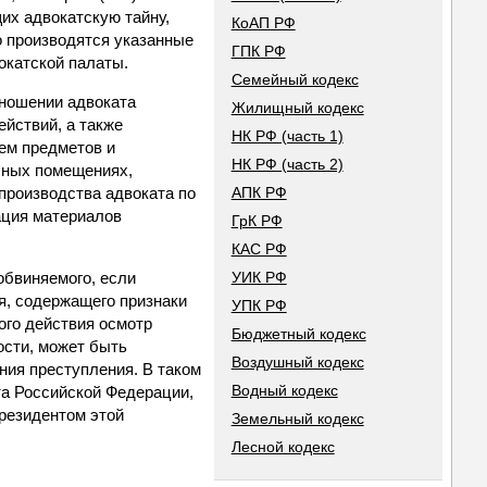
их адвокатскую тайну,
КоАП РФ
о производятся указанные
ГПК РФ
окатской палаты.
Семейный кодекс
тношении адвоката
Жилищный кодекс
йствий, а также
НК РФ (часть 1)
ем предметов и
НК РФ (часть 2)
ебных помещениях,
производства адвоката по
АПК РФ
ация материалов
ГрК РФ
КАС РФ
обвиняемого, если
УИК РФ
я, содержащего признаки
УПК РФ
ого действия осмотр
Бюджетный кодекс
сти, может быть
Воздушный кодекс
ния преступления. В таком
Водный кодекс
та Российской Федерации,
президентом этой
Земельный кодекс
Лесной кодекс