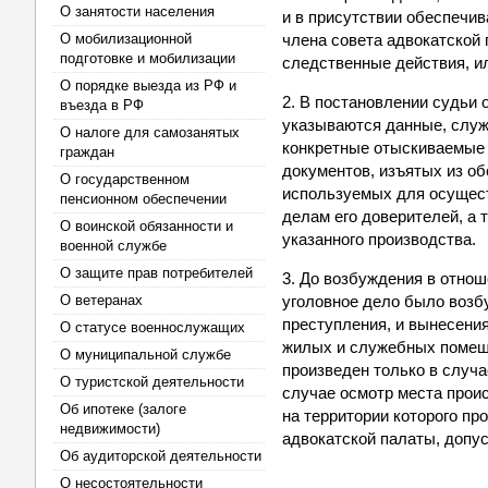
О занятости населения
и в присутствии обеспечи
О мобилизационной
члена совета адвокатской 
подготовке и мобилизации
следственные действия, и
О порядке выезда из РФ и
2. В постановлении судьи 
въезда в РФ
указываются данные, служ
О налоге для самозанятых
конкретные отыскиваемые 
граждан
документов, изъятых из об
О государственном
используемых для осущест
пенсионном обеспечении
делам его доверителей, а
О воинской обязанности и
указанного производства.
военной службе
О защите прав потребителей
3. До возбуждения в отнош
О ветеранах
уголовное дело было возб
преступления, и вынесени
О статусе военнослужащих
жилых и служебных помеще
О муниципальной службе
произведен только в случ
О туристской деятельности
случае осмотр места прои
Об ипотеке (залоге
на территории которого пр
недвижимости)
адвокатской палаты, допус
Об аудиторской деятельности
О несостоятельности