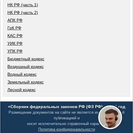
НК РФ (часть 1)
НК РФ (часть 2)
АПК РФ
ГрК РФ
КАС РФ
УИК РФ
УПК РФ
Бюджетный кодекс
Воздушный кодекс
Водный кодекс
Земельный кодекс
Лесной кодекс
«Сборник федеральных законов РФ (ФЗ РФ)», 2026 год
Размещение документов на сайте не является их официальной
публикацией и
носит исключительно справочный характер
Политика конфиденциальности