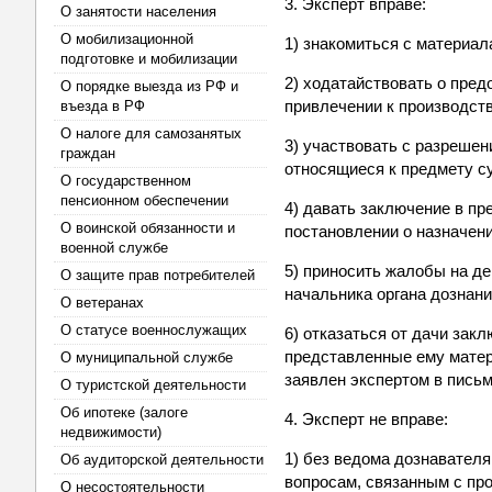
3. Эксперт вправе:
О занятости населения
О мобилизационной
1) знакомиться с материал
подготовке и мобилизации
2) ходатайствовать о пре
О порядке выезда из РФ и
привлечении к производств
въезда в РФ
О налоге для самозанятых
3) участвовать с разрешен
граждан
относящиеся к предмету с
О государственном
пенсионном обеспечении
4) давать заключение в пр
О воинской обязанности и
постановлении о назначен
военной службе
5) приносить жалобы на де
О защите прав потребителей
начальника органа дознани
О ветеранах
О статусе военнослужащих
6) отказаться от дачи зак
представленные ему матер
О муниципальной службе
заявлен экспертом в письм
О туристской деятельности
Об ипотеке (залоге
4. Эксперт не вправе:
недвижимости)
1) без ведома дознавателя
Об аудиторской деятельности
вопросам, связанным с пр
О несостоятельности