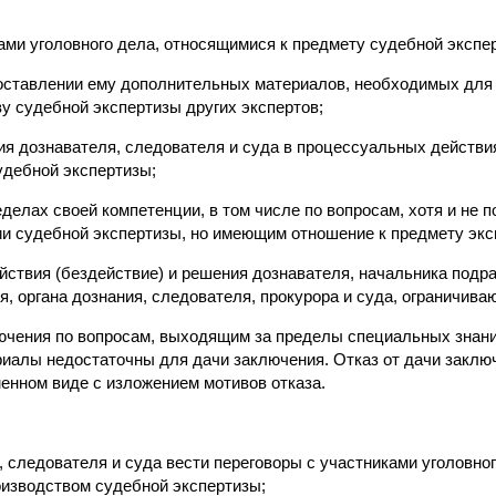
ами уголовного дела, относящимися к предмету судебной экспе
доставлении ему дополнительных материалов, необходимых для
у судебной экспертизы других экспертов;
ия дознавателя, следователя и суда в процессуальных действи
удебной экспертизы;
еделах своей компетенции, в том числе по вопросам, хотя и не 
ии судебной экспертизы, но имеющим отношение к предмету экс
йствия (бездействие) и решения дознавателя, начальника подр
я, органа дознания, следователя, прокурора и суда, ограничива
лючения по вопросам, выходящим за пределы специальных знаний
иалы недостаточны для дачи заключения. Отказ от дачи заклю
енном виде с изложением мотивов отказа.
, следователя и суда вести переговоры с участниками уголовно
оизводством судебной экспертизы;