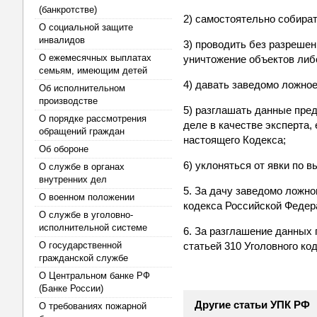
(банкротстве)
2) самостоятельно собира
О социальной защите
инвалидов
3) проводить без разрешен
О ежемесячных выплатах
уничтожение объектов либ
семьям, имеющим детей
4) давать заведомо ложно
Об исполнительном
производстве
5) разглашать данные пре
О порядке рассмотрения
деле в качестве эксперта,
обращений граждан
настоящего Кодекса;
Об обороне
6) уклоняться от явки по 
О службе в органах
внутренних дел
5. За дачу заведомо ложно
О военном положении
кодекса Российской Федер
О службе в уголовно-
исполнительной системе
6. За разглашение данных 
О государственной
статьей 310 Уголовного ко
гражданской службе
О Центральном банке РФ
(Банке России)
Другие статьи УПК РФ
О требованиях пожарной