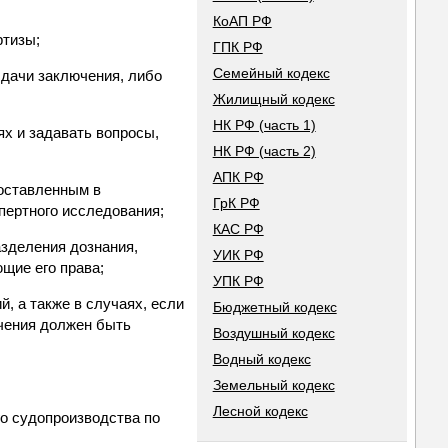
КоАП РФ
ртизы;
ГПК РФ
Семейный кодекс
 дачи заключения, либо
Жилищный кодекс
НК РФ (часть 1)
ях и задавать вопросы,
НК РФ (часть 2)
АПК РФ
поставленным в
ГрК РФ
пертного исследования;
КАС РФ
азделения дознания,
УИК РФ
ющие его права;
УПК РФ
, а также в случаях, если
Бюджетный кодекс
чения должен быть
Воздушный кодекс
Водный кодекс
Земельный кодекс
Лесной кодекс
го судопроизводства по