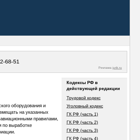
02-68-51
Реклама
jurik.ru
Кодексы РФ в
действующей редакции
Трудовой кодекс
ского оборудования и
Уголовный кодекс
азмещать на указанных
ГК РФ (часть 1)
и авиационными правилами,
ГК РФ (часть 2)
 по выработке
ГК РФ (часть 3)
виации.
ГК РФ (часть 4)