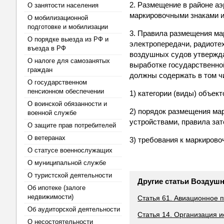
2. Размещение в районе а
О занятости населения
маркировочными знаками и
О мобилизационной
подготовке и мобилизации
3. Правила размещения мар
О порядке выезда из РФ и
электропередачи, радиоте
въезда в РФ
воздушных судов утвержд
О налоге для самозанятых
выработке государственно
граждан
должны содержать в том ч
О государственном
пенсионном обеспечении
1) категории (виды) объек
О воинской обязанности и
2) порядок размещения ма
военной службе
устройствами, правила за
О защите прав потребителей
О ветеранах
3) требования к маркирово
О статусе военнослужащих
О муниципальной службе
О туристской деятельности
Другие статьи Воздуш
Об ипотеке (залоге
недвижимости)
Статья 61. Авиационное 
Об аудиторской деятельности
Статья 14. Организация 
О несостоятельности