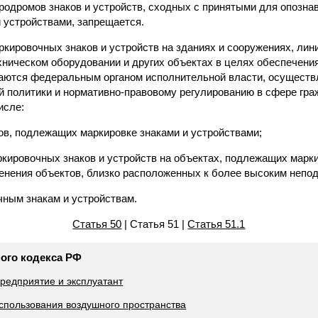
эродромов знаков и устройств, сходных с принятыми для опозн
 устройствами, запрещается.
кировочных знаков и устройств на зданиях и сооружениях, лини
хническом оборудовании и других объектах в целях обеспечени
аются федеральным органом исполнительной власти, осущест
й политики и нормативно-правовому регулированию в сфере гра
исле:
тов, подлежащих маркировке знаками и устройствами;
ркировочных знаков и устройств на объектах, подлежащих марки
тенения объектов, близко расположенных к более высоким непо
чным знакам и устройствам.
Статья 50
| Статья 51 |
Статья 51.1
ного кодекса РФ
предприятие и эксплуатант
использования воздушного пространства