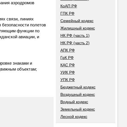
авания аэродромов
КоАП РФ
ГПК РФ
ях связи, линиях
Семейный кодекс
я безопасности полетов
Жилищный кодекс
вляющим функции по
НК РФ (часть 1)
жданской авиации, и
НК РФ (часть 2)
АПК РФ
ГрК РФ
ровке знаками и
КАС РФ
движным объектам;
УИК РФ
УПК РФ
Бюджетный кодекс
Воздушный кодекс
Водный кодекс
Земельный кодекс
Лесной кодекс