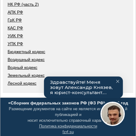
НК РФ (часть 2)
АПК РФ
ГрК РФ
КАС РФ
УИК РФ
УПК РФ
Бюджетный кодекс
Воздушный кодекс
Водный кодекс
Земельный кодекс
Лесной кодекс
«Сборник федеральных законов РФ (ФЗ РФ)», 2026 год
Размещение документов на сайте не является их официальной
публикацией и
носит исключительно справочный характер
Политика конфиденциальности
fzrf.su