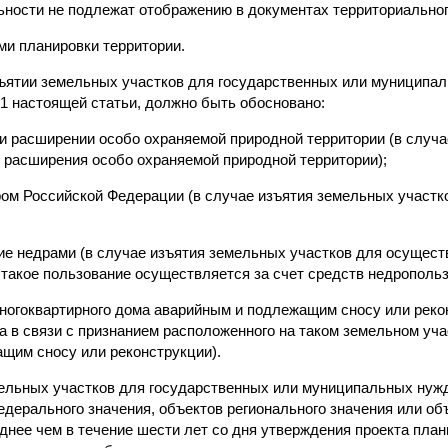
ьности не подлежат отображению в документах территориальног
ми планировки территории.
зъятии земельных участков для государственных или муниципал
1 настоящей статьи, должно быть обосновано:
ли расширении особо охраняемой природной территории (в случ
и расширения особо охраняемой природной территории);
ом Российской Федерации (в случае изъятия земельных участк
;
ние недрами (в случае изъятия земельных участков для осущес
 такое пользование осуществляется за счет средств недропольз
многоквартирного дома аварийным и подлежащим сносу или реко
а в связи с признанием расположенного на таком земельном уча
щим сносу или реконструкции).
мельных участков для государственных или муниципальных нужд
дерального значения, объектов регионального значения или об
днее чем в течение шести лет со дня утверждения проекта план