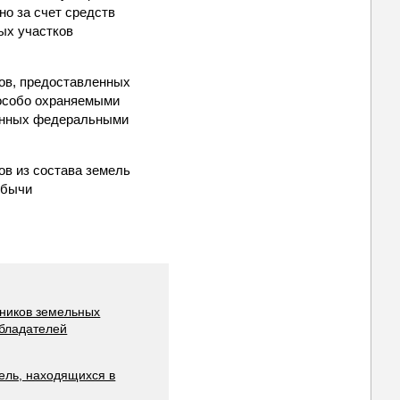
о за счет средств
ных участков
ов, предоставленных
особо охраняемыми
ренных федеральными
ов из состава земель
обычи
нников земельных
обладателей
ель, находящихся в