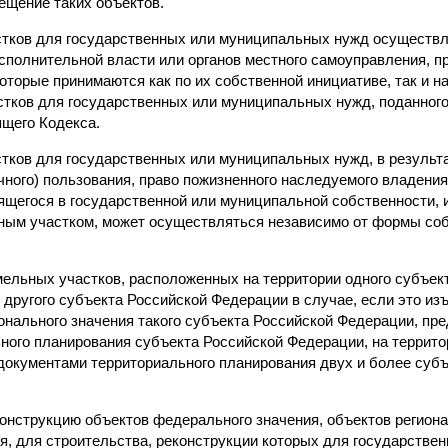
щение таких объектов.
стков для государственных или муниципальных нужд осуществ
сполнительной власти или органов местного самоуправления, 
которые принимаются как по их собственной инициативе, так и н
стков для государственных или муниципальных нужд, поданного 
ящего Кодекса.
стков для государственных или муниципальных нужд, в результ
чного) пользования, право пожизненного наследуемого владения
ящегося в государственной или муниципальной собственности, 
ным участком, может осуществляться независимо от формы соб
емельных участков, расположенных на территории одного субъек
 другого субъекта Российской Федерации в случае, если это из
онального значения такого субъекта Российской Федерации, пр
ного планирования субъекта Российской Федерации, на террито
 документами территориального планирования двух и более суб
конструкцию объектов федерального значения, объектов регион
ия, для строительства, реконструкции которых для государств