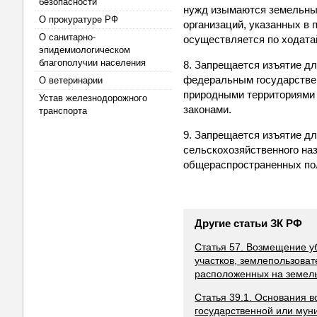
безопасности
нужд изымаются земельные
О прокуратуре РФ
организаций, указанных в 
О санитарно-
осуществляется по ходата
эпидемиологическом
благополучии населения
8. Запрещается изъятие д
федеральным государстве
О ветеринарии
природными территориями
Устав железнодорожного
законами.
транспорта
9. Запрещается изъятие д
сельскохозяйственного на
общераспространенных по
Другие статьи ЗК РФ
Статья 57. Возмещение у
участков, землепользова
расположенных на земель
Статья 39.1. Основания 
государственной или мун