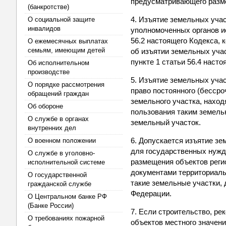
предусматривающего разме
(банкротстве)
4. Изъятие земельных уча
О социальной защите
инвалидов
уполномоченных органов и
56.2 настоящего Кодекса, 
О ежемесячных выплатах
семьям, имеющим детей
об изъятии земельных уча
пункте 1 статьи 56.4 насто
Об исполнительном
производстве
5. Изъятие земельных уча
О порядке рассмотрения
право постоянного (бессро
обращений граждан
земельного участка, наход
Об обороне
пользования таким земель
О службе в органах
земельный участок.
внутренних дел
6. Допускается изъятие з
О военном положении
для государственных нужд
О службе в уголовно-
размещения объектов реги
исполнительной системе
документами территориаль
О государственной
такие земельные участки,
гражданской службе
Федерации.
О Центральном банке РФ
(Банке России)
7. Если строительство, ре
О требованиях пожарной
объектов местного значен