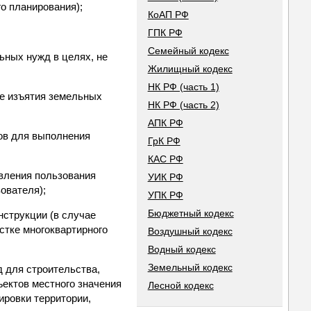
о планирования);
КоАП РФ
ГПК РФ
Семейный кодекс
ьных нужд в целях, не
Жилищный кодекс
НК РФ (часть 1)
ае изъятия земельных
НК РФ (часть 2)
АПК РФ
ов для выполнения
ГрК РФ
КАС РФ
твления пользования
УИК РФ
ователя);
УПК РФ
Бюджетный кодекс
нструкции (в случае
стке многоквартирного
Воздушный кодекс
Водный кодекс
Земельный кодекс
 для строительства,
ъектов местного значения
Лесной кодекс
ировки территории,