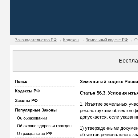
Законодательство РФ
→
Кодексы
→
Земельный кодекс РФ
→ Ст
Беспла
Земельный кодекс Россий
Поиск
Кодексы РФ
Статья 56.3. Условия и
Законы РФ
1. Изъятие земельных уча
Популярные Законы
реконструкции объектов фе
допускается, если указан
Об образовании
Об охране здоровья граждан
1) утвержденными докумен
О гражданстве РФ
объектов регионального зн