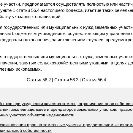
 участки, предполагается осуществлять полностью или частичн
пункте 1 статьи 56.4 настоящего Кодекса, изъятие таких земель
йству указанных организаций.
ля государственных или муниципальных нужд земельных участк
нным бюджетным учреждениям, осуществляющим управление 
 федерального значения, за исключением случаев, предусмот
ля государственных или муниципальных нужд земельных участк
значения, занятых сельскохозяйственными угодьями, в целях д
лезных ископаемых.
Статья 56.2
| Статья 56.3 |
Статья 56.4
бытков при ухудшении качества земель, ограничении прав собстве
телей, землевладельцев и арендаторов земельных участков, право
ных участках объектов недвижимости
возникновения прав на земельные участки, предоставляемые из зем
иципальной собственности