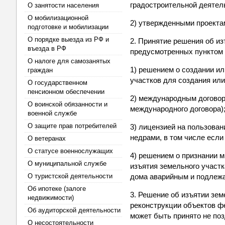
градостроительной деятел
О занятости населения
О мобилизационной
2) утвержденными проекта
подготовке и мобилизации
О порядке выезда из РФ и
2. Принятие решения об и
въезда в РФ
предусмотренных пунктом 
О налоге для самозанятых
1) решением о создании и
граждан
участков для создания ил
О государственном
пенсионном обеспечении
2) международным договор
О воинской обязанности и
международного договора)
военной службе
О защите прав потребителей
3) лицензией на пользова
недрами, в том числе если
О ветеранах
О статусе военнослужащих
4) решением о признании 
О муниципальной службе
изъятия земельного участк
О туристской деятельности
дома аварийным и подлежа
Об ипотеке (залоге
3. Решение об изъятии зе
недвижимости)
реконструкции объектов фе
Об аудиторской деятельности
может быть принято не поз
О несостоятельности