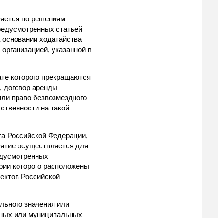
ляется по решениям
предусмотренных статьей
а основании ходатайства
организацией, указанной в
ате которого прекращаются
, договор аренды
или право безвозмездного
ственности на такой
та Российской Федерации,
ъятие осуществляется для
едусмотренных
рии которого расположены
ъектов Российской
ального значения или
енных или муниципальных