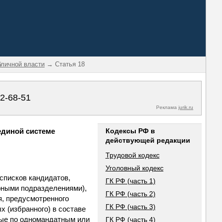
бличной власти
→ Статья 18
02-68-51
Реклама
jurik.ru
единой системе
Кодексы РФ в
действующей редакции
Трудовой кодекс
Уголовный кодекс
 списков кандидатов,
ГК РФ (часть 1)
рными подразделениями),
ГК РФ (часть 2)
я, предусмотренного
ГК РФ (часть 3)
х (избранного) в составе
ные по одномандатным или
ГК РФ (часть 4)