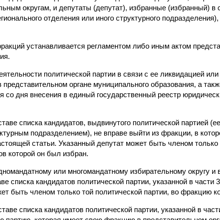
ным округам, и депутаты (депутат), избранные (избранный) в 
егионального отделения или иного структурного подразделения), 
фракций устанавливается регламентом либо иным актом предста
ия.
еятельности политической партии в связи с ее ликвидацией или
 представительном органе муниципального образования, а такж
я со дня внесения в единый государственный реестр юридичес
оставе списка кандидатов, выдвинутого политической партией (
турным подразделением), не вправе выйти из фракции, в которо
астоящей статьи. Указанный депутат может быть членом только 
ов которой он был избран.
 одномандатному или многомандатному избирательному округу и
аве списка кандидатов политической партии, указанной в части 3
т быть членом только той политической партии, во фракцию ко
оставе списка кандидатов политической партии, указанной в част
ю партию, которая имеет свою фракцию в представительном ор