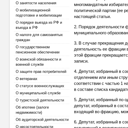
О занятости населения
многомандатным избиратель
О мобилизационной
политической партии (ее р
подготовке и мобилизации
настоящей статьи.
О порядке выезда из РФ и
2. Порядок деятельности 
въезда в РФ
муниципального образован
О налоге для самозанятых
граждан
3. В случае прекращения д
О государственном
деятельность ее фракции в
пенсионном обеспечении
этой фракции прекращаетс
О воинской обязанности и
записи.
военной службе
4. Депутат, избранный в с
О защите прав потребителей
отделением или иным струк
О ветеранах
соответствии с частью 1 н
О статусе военнослужащих
в составе списка кандидат
О муниципальной службе
5. Депутат, избранный по
О туристской деятельности
депутат, избранный в сост
Об ипотеке (залоге
входящий во фракцию, може
недвижимости)
Об аудиторской деятельности
6. Депутат, избранный в с
О несостоятельности
вступивший в политическу