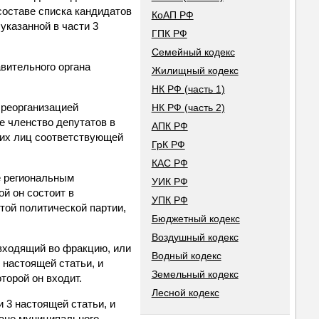
составе списка кандидатов
КоАП РФ
указанной в части 3
ГПК РФ
Семейный кодекс
вительного органа
Жилищный кодекс
НК РФ (часть 1)
 реорганизацией
НК РФ (часть 2)
е членство депутатов в
АПК РФ
ких лиц соответствующей
ГрК РФ
КАС РФ
ее региональным
УИК РФ
й он состоит в
УПК РФ
той политической партии,
Бюджетный кодекс
Воздушный кодекс
 входящий во фракцию, или
Водный кодекс
 настоящей статьи, и
Земельный кодекс
торой он входит.
Лесной кодекс
и 3 настоящей статьи, и
гане муниципального