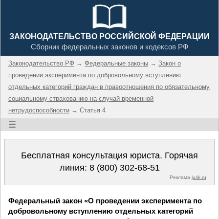
ЗАКОНОДАТЕЛЬСТВО РОССИЙСКОЙ ФЕДЕРАЦИИ
Сборник федеральных законов и кодексов РФ
Законодательство РФ
→
Федеральные законы
→
Закон о
проведении эксперимента по добровольному вступлению
отдельных категорий граждан в правоотношения по обязательному
социальному страхованию на случай временной
нетрудоспособности
→ Статья 4
☰
Бесплатная консультация юриста. Горячая
линия:
8 (800) 302-68-51
Реклама
jurik.ru
Федеральный закон «О проведении эксперимента по
добровольному вступлению отдельных категорий