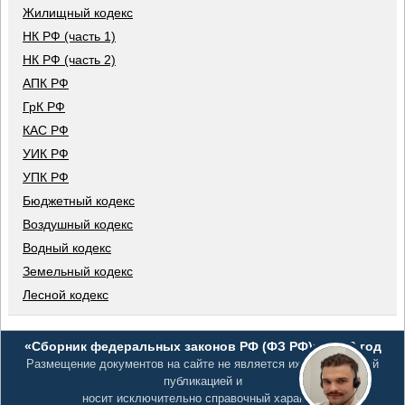
Жилищный кодекс
НК РФ (часть 1)
НК РФ (часть 2)
АПК РФ
ГрК РФ
КАС РФ
УИК РФ
УПК РФ
Бюджетный кодекс
Воздушный кодекс
Водный кодекс
Земельный кодекс
Лесной кодекс
«Сборник федеральных законов РФ (ФЗ РФ)», 2026 год
Размещение документов на сайте не является их официальной
публикацией и
носит исключительно справочный характер