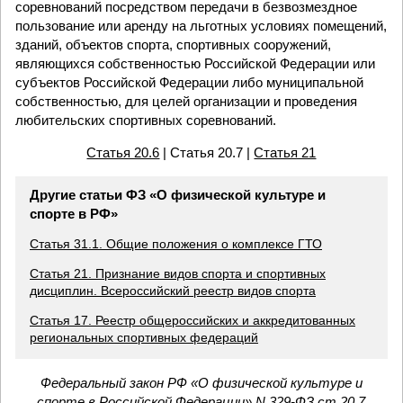
соревнований посредством передачи в безвозмездное
пользование или аренду на льготных условиях помещений,
зданий, объектов спорта, спортивных сооружений,
являющихся собственностью Российской Федерации или
субъектов Российской Федерации либо муниципальной
собственностью, для целей организации и проведения
любительских спортивных соревнований.
Статья 20.6
| Статья 20.7 |
Статья 21
Другие статьи ФЗ «О физической культуре и
спорте в РФ»
Статья 31.1. Общие положения о комплексе ГТО
Статья 21. Признание видов спорта и спортивных
дисциплин. Всероссийский реестр видов спорта
Статья 17. Реестр общероссийских и аккредитованных
региональных спортивных федераций
Федеральный закон РФ «О физической культуре и
спорте в Российской Федерации» N 329-ФЗ ст 20.7