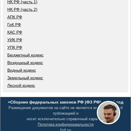
НК РФ (часть 1)
НК РФ (часть 2)
АПК РФ
ГрК РФ
КАС РФ
УИК РФ
УПК РФ
Бюджетный кодекс
Воздушный кодекс
Водный кодекс
Земельный кодекс
Лесной кодекс
«Сборник федеральных законов РФ (ФЗ РФ)», 2026 год
Размещение документов на сайте не является их официальной
публикацией и
носит исключительно справочный характер
Политика конфиденциальности
fzrf.su