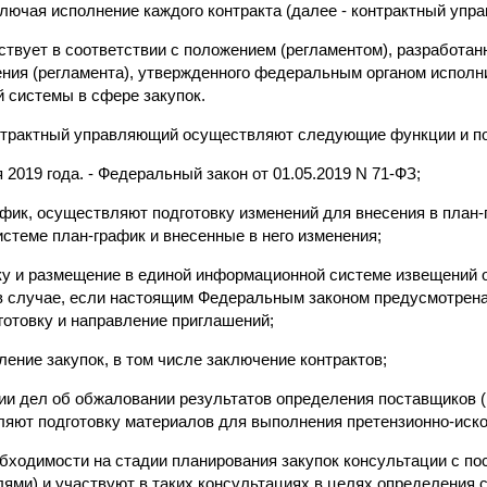
ключая исполнение каждого контракта (далее - контрактный упр
йствует в соответствии с положением (регламентом), разработа
ения (регламента), утвержденного федеральным органом исполн
й системы в сфере закупок.
онтрактный управляющий осуществляют следующие функции и п
я 2019 года. - Федеральный закон от 01.05.2019 N 71-ФЗ;
афик, осуществляют подготовку изменений для внесения в план
стеме план-график и внесенные в него изменения;
ку и размещение в единой информационной системе извещений 
(в случае, если настоящим Федеральным законом предусмотрена
дготовку и направление приглашений;
ение закупок, в том числе заключение контрактов;
нии дел об обжаловании результатов определения поставщиков 
ляют подготовку материалов для выполнения претензионно-иско
обходимости на стадии планирования закупок консультации с п
ями) и участвуют в таких консультациях в целях определения 