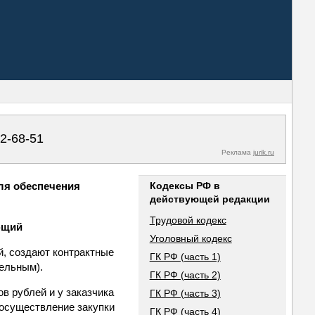
02-68-51
Реклама
jurik.ru
для обеспечения
Кодексы РФ в
действующей редакции
Трудовой кодекс
ющий
Уголовный кодекс
й, создают контрактные
ГК РФ (часть 1)
тельным).
ГК РФ (часть 2)
в рублей и у заказчика
ГК РФ (часть 3)
 осуществление закупки
ГК РФ (часть 4)