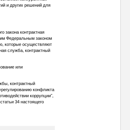
гий и других решений для
го закона контрактная
щим Федеральным законом
ю, которые осуществляют
ная служба, контрактный
зование или
ужбы, контрактный
урегулированию конфликта
отиводействии коррупции",
 статьи 34 настоящего