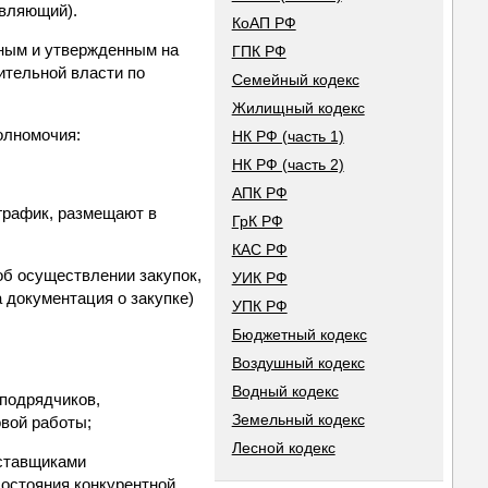
авляющий).
КоАП РФ
нным и утвержденным на
ГПК РФ
ительной власти по
Семейный кодекс
Жилищный кодекс
олномочия:
НК РФ (часть 1)
НК РФ (часть 2)
АПК РФ
-график, размещают в
ГрК РФ
КАС РФ
об осуществлении закупок,
УИК РФ
 документация о закупке)
УПК РФ
Бюджетный кодекс
Воздушный кодекс
Водный кодекс
(подрядчиков,
Земельный кодекс
вой работы;
Лесной кодекс
оставщиками
состояния конкурентной