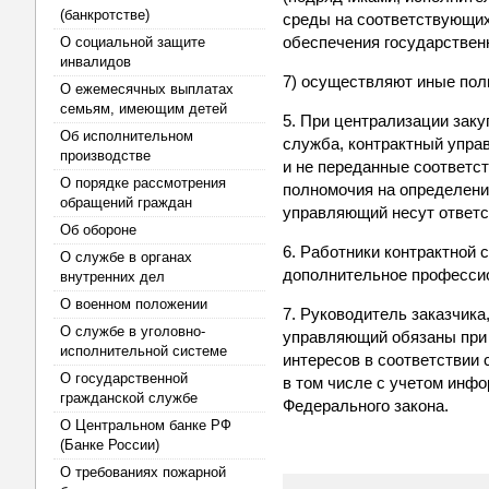
(банкротстве)
среды на соответствующих 
обеспечения государствен
О социальной защите
инвалидов
7) осуществляют иные по
О ежемесячных выплатах
семьям, имеющим детей
5. При централизации заку
Об исполнительном
служба, контрактный упр
производстве
и не переданные соответс
О порядке рассмотрения
полномочия на определени
обращений граждан
управляющий несут ответс
Об обороне
6. Работники контрактной
О службе в органах
дополнительное профессио
внутренних дел
О военном положении
7. Руководитель заказчика
О службе в уголовно-
управляющий обязаны при 
исполнительной системе
интересов в соответствии 
О государственной
в том числе с учетом инфо
гражданской службе
Федерального закона.
О Центральном банке РФ
(Банке России)
О требованиях пожарной