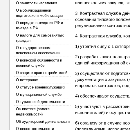
или нескольких закупок, в
О занятости населения
О мобилизационной
3. Контрактная служба де
подготовке и мобилизации
основании типового полож
О порядке выезда из РФ и
регулированию контрактно
въезда в РФ
О налоге для самозанятых
4. Контрактная служба, к
граждан
1) утратил силу с 1 октябр
О государственном
пенсионном обеспечении
2) разрабатывают план-гр
О воинской обязанности и
единой информационной си
военной службе
О защите прав потребителей
3) осуществляют подготов
документации о закупках 
О ветеранах
и проектов контрактов, по
О статусе военнослужащих
О муниципальной службе
4) обеспечивают осуществл
О туристской деятельности
5) участвуют в рассмотре
Об ипотеке (залоге
исполнителей) и осуществ
недвижимости)
Об аудиторской деятельности
6) организуют в случае не
О несостоятельности
(подрядчиками, исполнител