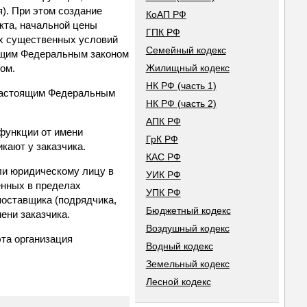
). При этом создание
КоАП РФ
кта, начальной цены
ГПК РФ
ых существенных условий
Семейный кодекс
тоящим Федеральным законом
ом.
Жилищный кодекс
НК РФ (часть 1)
 настоящим Федеральным
НК РФ (часть 2)
АПК РФ
 функции от имени
ГрК РФ
кают у заказчика.
КАС РФ
ли юридическому лицу в
УИК РФ
енных в пределах
УПК РФ
поставщика (подрядчика,
Бюджетный кодекс
ени заказчика.
Воздушный кодекс
эта организация
Водный кодекс
Земельный кодекс
Лесной кодекс