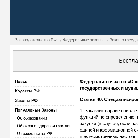
Законодательство РФ
→
Федеральные законы
→
Закон о госуд
Беспла
Федеральный закон «О ко
Поиск
государственных и муниц
Кодексы РФ
Статья 40. Специализиро
Законы РФ
Популярные Законы
1. Заказчик вправе привл
функций по определению п
Об образовании
закупке (в случае, если 
Об охране здоровья граждан
единой информационной си
О гражданстве РФ
предусмотренных настоящ