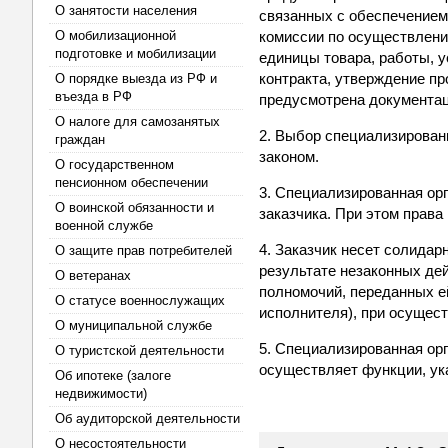
О занятости населения
связанных с обеспечением
О мобилизационной
комиссии по осуществлени
подготовке и мобилизации
единицы товара, работы, 
контракта, утверждение пр
О порядке выезда из РФ и
въезда в РФ
предусмотрена документац
О налоге для самозанятых
2. Выбор специализирован
граждан
законом.
О государственном
пенсионном обеспечении
3. Специализированная ор
О воинской обязанности и
заказчика. При этом права
военной службе
4. Заказчик несет солида
О защите прав потребителей
результате незаконных де
О ветеранах
полномочий, переданных ей
О статусе военнослужащих
исполнителя), при осущест
О муниципальной службе
5. Специализированная орг
О туристской деятельности
осуществляет функции, ука
Об ипотеке (залоге
недвижимости)
Об аудиторской деятельности
О несостоятельности