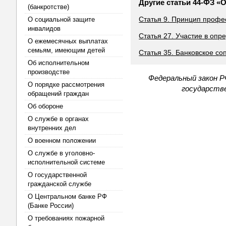
Другие статьи 44-ФЗ «О
(банкротстве)
Статья 9. Принцип профе
О социальной защите
инвалидов
Статья 27. Участие в опр
О ежемесячных выплатах
семьям, имеющим детей
Статья 35. Банковское со
Об исполнительном
производстве
Федеральный закон Р
О порядке рассмотрения
государстве
обращений граждан
Об обороне
О службе в органах
внутренних дел
О военном положении
О службе в уголовно-
исполнительной системе
О государственной
гражданской службе
О Центральном банке РФ
(Банке России)
О требованиях пожарной