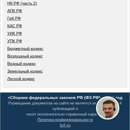
НК РФ (часть 2)
АПК РФ
ГрК РФ
КАС РФ
УИК РФ
УПК РФ
Бюджетный кодекс
Воздушный кодекс
Водный кодекс
Земельный кодекс
Лесной кодекс
«Сборник федеральных законов РФ (ФЗ РФ)», 2026 год
Размещение документов на сайте не является их официальной
публикацией и
носит исключительно справочный характер
Политика конфиденциальности
fzrf.su