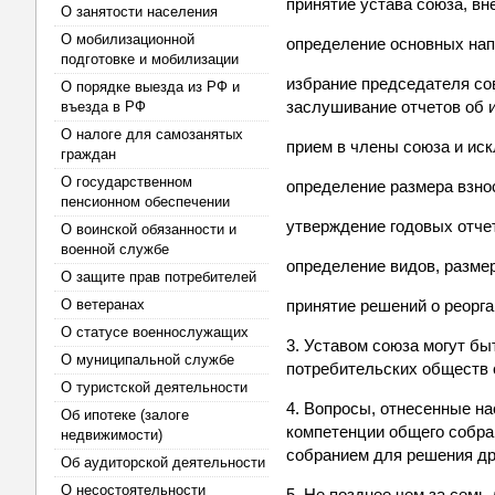
принятие устава союза, вн
О занятости населения
О мобилизационной
определение основных нап
подготовке и мобилизации
избрание председателя сов
О порядке выезда из РФ и
заслушивание отчетов об 
въезда в РФ
О налоге для самозанятых
прием в члены союза и иск
граждан
О государственном
определение размера взно
пенсионном обеспечении
утверждение годовых отче
О воинской обязанности и
военной службе
определение видов, разме
О защите прав потребителей
О ветеранах
принятие решений о реорга
О статусе военнослужащих
3. Уставом союза могут б
О муниципальной службе
потребительских обществ 
О туристской деятельности
4. Вопросы, отнесенные н
Об ипотеке (залоге
компетенции общего собра
недвижимости)
собранием для решения др
Об аудиторской деятельности
О несостоятельности
5. Не позднее чем за сем