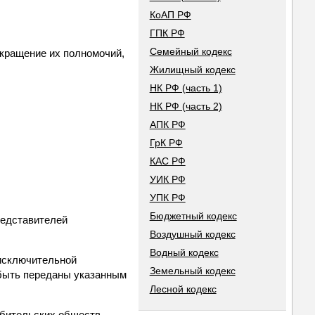
КоАП РФ
ГПК РФ
Семейный кодекс
екращение их полномочий,
Жилищный кодекс
НК РФ (часть 1)
НК РФ (часть 2)
АПК РФ
ГрК РФ
КАС РФ
УИК РФ
УПК РФ
Бюджетный кодекс
редставителей
Воздушный кодекс
Водный кодекс
 исключительной
Земельный кодекс
 быть переданы указанным
Лесной кодекс
ебительских обществ