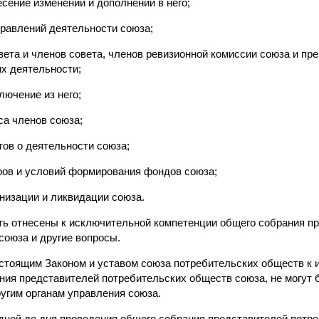
есение изменений и дополнений в него;
равлений деятельности союза;
ета и членов совета, членов ревизионной комиссии союза и пр
их деятельности;
лючение из него;
са членов союза;
тов о деятельности союза;
ров и условий формирования фондов союза;
низации и ликвидации союза.
ыть отнесены к исключительной компетенции общего собрания п
союза и другие вопросы.
астоящим Законом и уставом союза потребительских обществ к
ния представителей потребительских обществ союза, не могут
угим органам управления союза.
ь дней до дня проведения общего собрания представителей потр