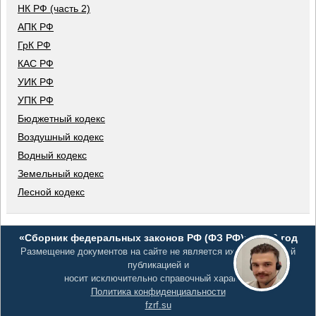
НК РФ (часть 2)
АПК РФ
ГрК РФ
КАС РФ
УИК РФ
УПК РФ
Бюджетный кодекс
Воздушный кодекс
Водный кодекс
Земельный кодекс
Лесной кодекс
«Сборник федеральных законов РФ (ФЗ РФ)», 2026 год
Размещение документов на сайте не является их официальной
публикацией и
носит исключительно справочный характер
Политика конфиденциальности
fzrf.su