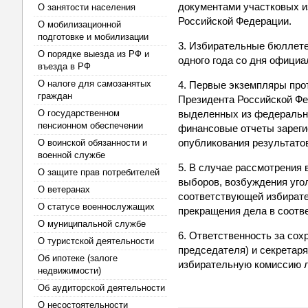
документами участковых и
О занятости населения
Российской Федерации.
О мобилизационной
подготовке и мобилизации
3. Избирательные бюллете
О порядке выезда из РФ и
одного года со дня офици
въезда в РФ
О налоге для самозанятых
4. Первые экземпляры про
граждан
Президента Российской Фе
О государственном
выделенных из федерально
пенсионном обеспечении
финансовые отчеты зареги
опубликования результато
О воинской обязанности и
военной службе
5. В случае рассмотрения 
О защите прав потребителей
выборов, возбуждения уго
О ветеранах
соответствующей избирате
О статусе военнослужащих
прекращения дела в соотве
О муниципальной службе
6. Ответственность за со
О туристской деятельности
председателя) и секретар
Об ипотеке (залоге
избирательную комиссию ли
недвижимости)
Об аудиторской деятельности
О несостоятельности