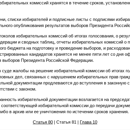
збирательных комиссий хранятся в течение сроков, установле
ни, списки избирателей и подписные листы с подписями избира
ального опубликования результатов выборов Президента Россий
токолов избирательных комиссий об итогах голосования, о резу
дерации и сводных таблиц, отчеты избирательных комиссий о п
го бюджета на подготовку и проведение выборов, и расходован
стрированных кандидатов хранятся не менее пяти лет со дня о
в выборов Президента Российской Федерации.
в суде жалобы на решение избирательной комиссии об итогах го
ловных дел, связанных с нарушением избирательных прав гражд
льной документации продлеваются до вступления в законную 
тствии с законом.
хранность избирательной документации возлагается на председа
я соответствующей избирательной комиссии до передачи доку
бо в архив или ее уничтожения по истечении сроков хранения.
Статья 80
| Статья 81 |
Глава 10