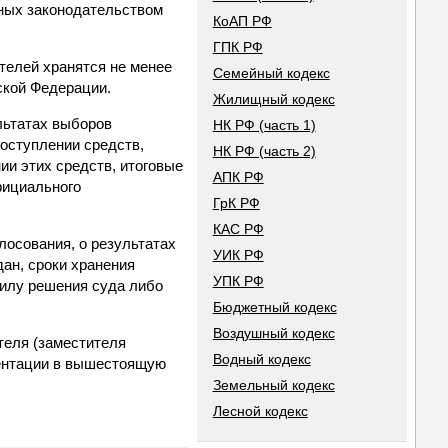
нных законодательством
КоАП РФ
ГПК РФ
телей хранятся не менее
Семейный кодекс
ской Федерации.
Жилищный кодекс
льтатах выборов
НК РФ (часть 1)
оступлении средств,
НК РФ (часть 2)
ии этих средств, итоговые
АПК РФ
фициального
ГрК РФ
КАС РФ
лосования, о результатах
УИК РФ
ан, сроки хранения
УПК РФ
силу решения суда либо
Бюджетный кодекс
Воздушный кодекс
теля (заместителя
Водный кодекс
ментации в вышестоящую
Земельный кодекс
Лесной кодекс