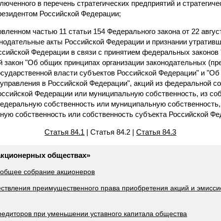
люченного в перечень стратегических предприятий и стратегич
резидентом Российской Федерации;
овленном частью 11 статьи 154 Федерального закона от 22 авгус
онодательные акты Российской Федерации и признании утратив
ссийской Федерации в связи с принятием федеральных законов 
 закон "Об общих принципах организации законодательных (пр
осударственной власти субъектов Российской Федерации" и "О
оуправления в Российской Федерации", акций из федеральной с
оссийской Федерации или муниципальную собственность, из со
едеральную собственность или муниципальную собственность,
ную собственность или собственность субъекта Российской Фе
Статья 84.1
| Статья 84.2 |
Статья 84.3
 акционерных обществах»
 общее собрание акционеров
ествления преимущественного права приобретения акций и эмисси
кредиторов при уменьшении уставного капитала общества