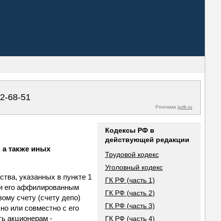
02-68-51
Реклама
jurik.ru
Кодексы РФ в
действующей редакции
 а также иных
Трудовой кодекс
Уголовный кодекс
ства, указанных в пункте 1
ГК РФ (часть 1)
у и его аффилированным
ГК РФ (часть 2)
ому счету (счету депо)
ГК РФ (часть 3)
но или совместно с его
ь акционерам -
ГК РФ (часть 4)