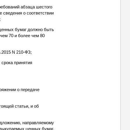
ребований абзаца шестого
ле сведения о соответствии
;
 ценных бумаг должно быть
чем 70 и более чем 80
.2015 N 210-ФЗ;
 срока принятия
ряжении о передаче
тоящей статьи, и об
едложению, направляемому
 выкупаемых ценных бумаг.