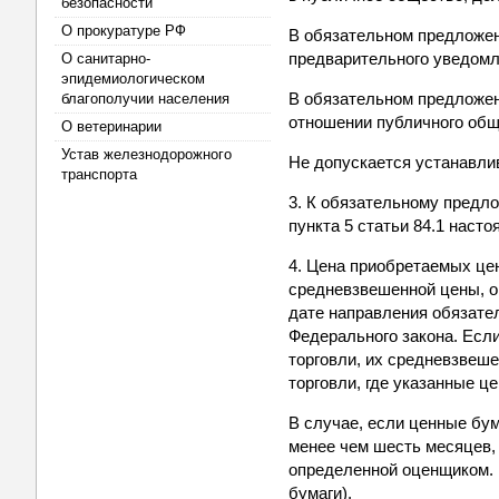
безопасности
О прокуратуре РФ
В обязательном предложен
предварительного уведомл
О санитарно-
эпидемиологическом
В обязательном предложен
благополучии населения
отношении публичного обще
О ветеринарии
Устав железнодорожного
Не допускается устанавли
транспорта
3. К обязательному предл
пункта 5 статьи 84.1 наст
4. Цена приобретаемых це
средневзвешенной цены, о
дате направления обязател
Федерального закона. Есл
торговли, их средневзвеше
торговли, где указанные 
В случае, если ценные бу
менее чем шесть месяцев,
определенной оценщиком. 
бумаги).