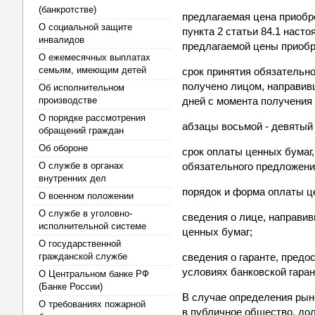
(банкротстве)
предлагаемая цена приобр
О социальной защите
пункта 2 статьи 84.1 наст
инвалидов
предлагаемой цены приобр
О ежемесячных выплатах
семьям, имеющим детей
срок принятия обязательно
получено лицом, направив
Об исполнительном
производстве
дней с момента получения
О порядке рассмотрения
абзацы восьмой - девятый 
обращений граждан
Об обороне
срок оплаты ценных бумаг,
О службе в органах
обязательного предложени
внутренних дел
порядок и форма оплаты ц
О военном положении
О службе в уголовно-
сведения о лице, направи
исполнительной системе
ценных бумаг;
О государственной
гражданской службе
сведения о гаранте, предо
условиях банковской гаран
О Центральном банке РФ
(Банке России)
В случае определения рын
О требованиях пожарной
в публичное общество, до