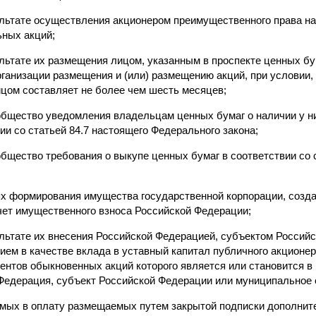
ультате осуществления акционером преимущественного права н
ных акций;
льтате их размещения лицом, указанным в проспекте ценных бу
ганизации размещения и (или) размещению акций, при условии,
цом составляет не более чем шесть месяцев;
общество уведомления владельцам ценных бумаг о наличии у н
ии со статьей 84.7 настоящего Федерального закона;
бщество требования о выкупе ценных бумаг в соответствии со 
ях формирования имущества государственной корпорации, созда
счет имущественного взноса Российской Федерации;
ультате их внесения Российской Федерацией, субъектом Россий
ем в качестве вклада в уставный капитал публичного акционер
ентов обыкновенных акций которого является или становится в
 Федерация, субъект Российской Федерации или муниципальное 
имых в оплату размещаемых путем закрытой подписки дополнит