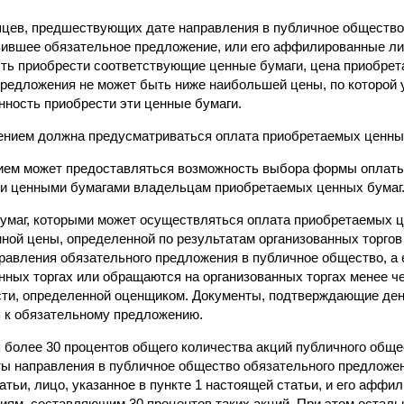
яцев, предшествующих дате направления в публичное общество
вившее обязательное предложение, или его аффилированные л
сть приобрести соответствующие ценные бумаги, цена приобре
предложения не может быть ниже наибольшей цены, по которой
нность приобрести эти ценные бумаги.
нием должна предусматриваться оплата приобретаемых ценных
ем может предоставляться возможность выбора формы оплат
ми ценными бумагами владельцам приобретаемых ценных бумаг
умаг, которыми может осуществляться оплата приобретаемых ц
ной цены, определенной по результатам организованных торгов
авления обязательного предложения в публичное общество, а 
ных торгах или обращаются на организованных торгах менее че
сти, определенной оценщиком. Документы, подтверждающие де
я к обязательному предложению.
 более 30 процентов общего количества акций публичного общес
аты направления в публичное общество обязательного предложе
тьи, лицо, указанное в пункте 1 настоящей статьи, и его афф
кциям, составляющим 30 процентов таких акций. При этом остал