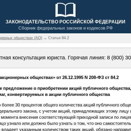
ЗАКОНОДАТЕЛЬСТВО РОССИЙСКОЙ ФЕДЕРАЦИИ
Сборник федеральных законов и кодексов РФ
онерных обществах (АО)
→ Статья 84.2
тная консультация юриста. Горячая линия:
8 (800) 3
кционерных обществах» от 26.12.1995 N 208-ФЗ ст 84.2
ое предложение о приобретении акций публичного общества,
аг, конвертируемых в акции публичного общества
о более 30 процентов общего количества акций публичного обще
едерального закона, с учетом акций, принадлежащих этому лиц
с момента внесения соответствующей приходной записи по лицев
лицо узнало или должно было узнать о том, что оно самостоятель
ладеет указанным количеством таких акций, обязано направит