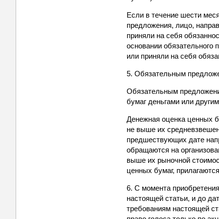
Если в течение шести мес
предложения, лицо, напра
приняли на себя обязанно
основании обязательного 
или приняли на себя обяза
5. Обязательным предложе
Обязательным предложени
бумаг деньгами или други
Денежная оценка ценных б
не выше их средневзвешен
предшествующих дате напр
обращаются на организован
выше их рыночной стоимо
ценных бумаг, прилагаютс
6. С момента приобретения
настоящей статьи, и до д
требованиям настоящей ста
право голоса только по а