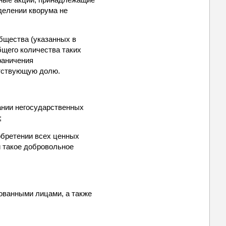
делении кворума не
бщества (указанных в
бщего количества таких
раничения
етствующую долю.
ании негосударственных
;
обретении всех ценных
и такое добровольное
ованными лицами, а также