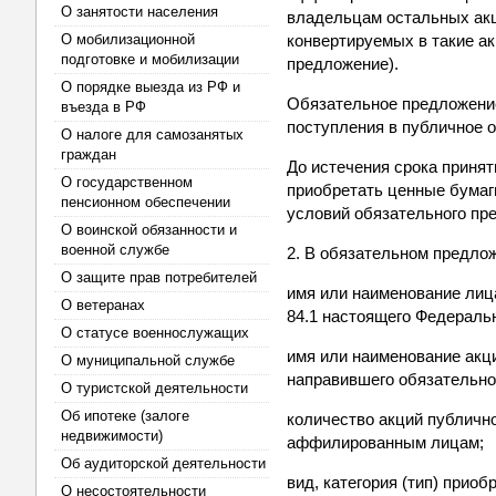
О занятости населения
владельцам остальных акц
О мобилизационной
конвертируемых в такие ак
подготовке и мобилизации
предложение).
О порядке выезда из РФ и
Обязательное предложение
въезда в РФ
поступления в публичное 
О налоге для самозанятых
граждан
До истечения срока приня
О государственном
приобретать ценные бумаг
пенсионном обеспечении
условий обязательного пр
О воинской обязанности и
военной службе
2. В обязательном предло
О защите прав потребителей
имя или наименование лиц
О ветеранах
84.1 настоящего Федеральн
О статусе военнослужащих
имя или наименование ак
О муниципальной службе
направившего обязательно
О туристской деятельности
Об ипотеке (залоге
количество акций публичн
недвижимости)
аффилированным лицам;
Об аудиторской деятельности
вид, категория (тип) прио
О несостоятельности