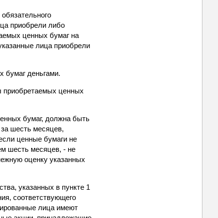
 обязательного
ица приобрели либо
таемых ценных бумаг на
 указанные лица приобрели
 бумаг деньгами.
ы приобретаемых ценных
.
енных бумаг, должна быть
 за шесть месяцев,
если ценные бумаги не
м шесть месяцев, - не
нежную оценку указанных
тва, указанных в пункте 1
ния, соответствующего
илированные лица имеют
ьные акции, принадлежащие