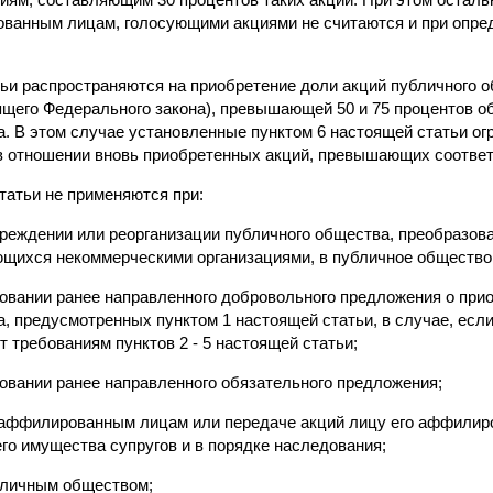
ованным лицам, голосующими акциями не считаются и при опре
тьи распространяются на приобретение доли акций публичного о
оящего Федерального закона), превышающей 50 и 75 процентов о
а. В этом случае установленные пунктом 6 настоящей статьи ог
 в отношении вновь приобретенных акций, превышающих соотв
татьи не применяются при:
чреждении или реорганизации публичного общества, преобразов
щихся некоммерческими организациями, в публичное общество
новании ранее направленного добровольного предложения о при
, предусмотренных пунктом 1 настоящей статьи, в случае, есл
 требованиям пунктов 2 - 5 настоящей статьи;
новании ранее направленного обязательного предложения;
 аффилированным лицам или передаче акций лицу его аффилир
го имущества супругов и в порядке наследования;
бличным обществом;