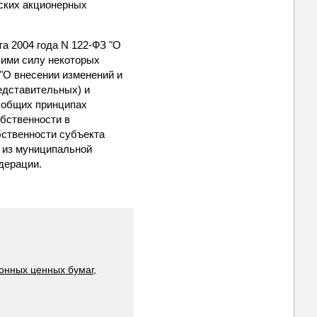
еских акционерных
та 2004 года N 122-ФЗ "О
шими силу некоторых
"О внесении изменений и
едставительных) и
б общих принципах
обственности в
бственности субъекта
 из муниципальной
дерации.
онных ценных бумаг,