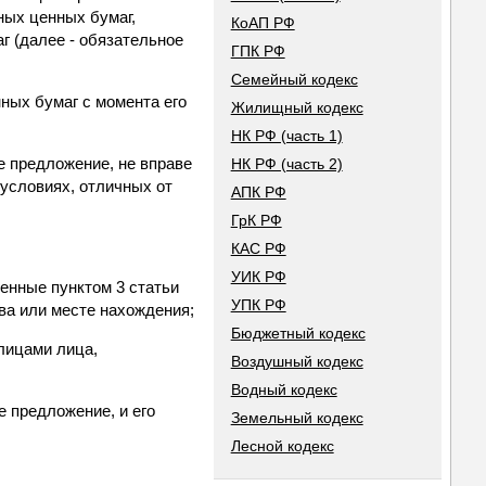
ных ценных бумаг,
КоАП РФ
г (далее - обязательное
ГПК РФ
Семейный кодекс
ых бумаг с момента его
Жилищный кодекс
НК РФ (часть 1)
е предложение, не вправе
НК РФ (часть 2)
 условиях, отличных от
АПК РФ
ГрК РФ
КАС РФ
УИК РФ
енные пунктом 3 статьи
УПК РФ
ва или месте нахождения;
Бюджетный кодекс
лицами лица,
Воздушный кодекс
Водный кодекс
 предложение, и его
Земельный кодекс
Лесной кодекс