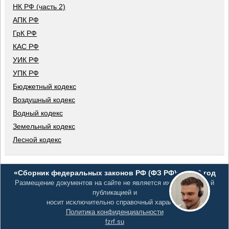
НК РФ (часть 2)
АПК РФ
ГрК РФ
КАС РФ
УИК РФ
УПК РФ
Бюджетный кодекс
Воздушный кодекс
Водный кодекс
Земельный кодекс
Лесной кодекс
«Сборник федеральных законов РФ (ФЗ РФ)», 2026 год
Размещение документов на сайте не является их официальной
публикацией и
носит исключительно справочный характер
Политика конфиденциальности
fzrf.su