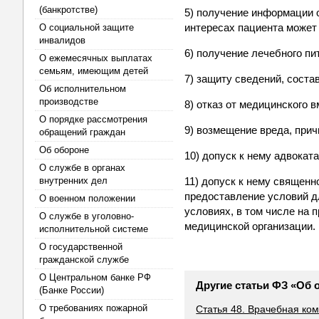
(банкротстве)
5) получение информации о
интересах пациента может 
О социальной защите
инвалидов
6) получение лечебного пи
О ежемесячных выплатах
семьям, имеющим детей
7) защиту сведений, сост
Об исполнительном
производстве
8) отказ от медицинского 
О порядке рассмотрения
9) возмещение вреда, при
обращений граждан
Об обороне
10) допуск к нему адвокат
О службе в органах
внутренних дел
11) допуск к нему священн
предоставление условий д
О военном положении
условиях, в том числе на 
О службе в уголовно-
медицинской организации.
исполнительной системе
О государственной
гражданской службе
О Центральном банке РФ
Другие статьи ФЗ «Об 
(Банке России)
О требованиях пожарной
Статья 48. Врачебная ко