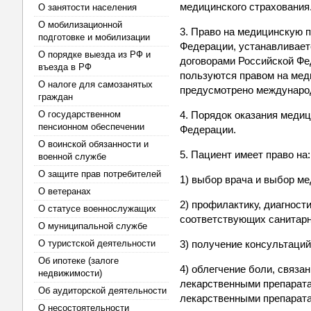
медицинского страхования
О занятости населения
О мобилизационной
3. Право на медицинскую 
подготовке и мобилизации
Федерации, устанавливае
О порядке выезда из РФ и
договорами Российской Фе
въезда в РФ
пользуются правом на мед
О налоге для самозанятых
предусмотрено междунаро
граждан
О государственном
4. Порядок оказания меди
пенсионном обеспечении
Федерации.
О воинской обязанности и
5. Пациент имеет право на:
военной службе
О защите прав потребителей
1) выбор врача и выбор м
О ветеранах
2) профилактику, диагност
О статусе военнослужащих
соответствующих санитарн
О муниципальной службе
О туристской деятельности
3) получение консультаций
Об ипотеке (залоге
4) облегчение боли, связа
недвижимости)
лекарственными препарата
Об аудиторской деятельности
лекарственными препарат
О несостоятельности