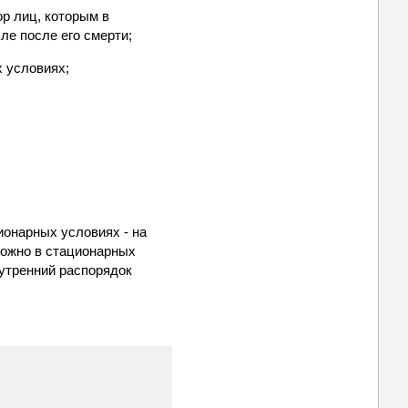
ор лиц, которым в
ле после его смерти;
х условиях;
ионарных условиях - на
можно в стационарных
нутренний распорядок