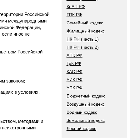
КоАП РФ
территории Российской
ГПК РФ
щими международными
Семейный кодекс
сийской Федерации,
Жилищный кодекс
 если иное не
НК РФ (часть 1)
НК РФ (часть 2)
льством Российской
АПК РФ
ГрК РФ
КАС РФ
УИК РФ
ым законом;
УПК РФ
ациях в условиях,
Бюджетный кодекс
Воздушный кодекс
Водный кодекс
Земельный кодекс
льством, методами и
и психотропными
Лесной кодекс