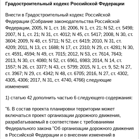
Градостроительный кодекс Российской Федерации
Внести в Градостроительный кодекс Российской
Федерации (Собрание законодательства Российской
Федерации, 2005, N 1, ст. 16; 2006, N 1, ст. 21; N 52, ст. 5498;
2007, N 1, ст. 21; N 31, ст. 4012; N 45, ст. 5417; 2008, N 30, ст.
3604; 2009, N 48, ст. 5711; N 52, ст. 6419; 2010, N 31, ст.
4209; 2011, N 13, ст. 1688; N 17, ст. 2310; N 29, ст. 4281; N 30,
ст. 4591, 4594; N 49, ст. 7015; 2012, N 53, ст. 7614, 7643;
2013, N 30, ст. 4080; N 52, ст. 6961, 6983; 2014, N 14, ст.
1557; N 26, ст. 3377; N 43, ст. 5799; 2015, N 1, ст. 9, 52; N 27,
ст. 3967; N 29, ст. 4342; N 48, ст. 6705; 2016, N 27, ст. 4302,
4305, 4306; 2017, N 31, ст. 4740, 4766) следующие
изменения:
1) статью 42 дополнить частью 6 следующего содержания:
"6. В состав проекта планировки территории может
включаться проект организации дорожного движения,
разрабатываемый в соответствии с требованиями
Федерального закона "Об организации дорожного движения
в Российской Федерации и о внесении изменений в