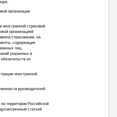
зора.
овой организации
и иностранной страховой
овой организацией
авила страхования, на
кументы, содержащие
ованных лиц,
ваний указанных в
 обязательств из
страция иностранной
твенности руководителей
 на территории Российской
редусмотренным статьей