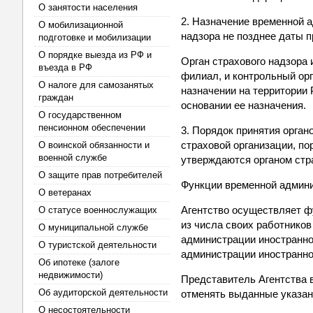
О занятости населения
2. Назначение временной 
О мобилизационной
надзора не позднее даты 
подготовке и мобилизации
О порядке выезда из РФ и
Орган страхового надзора
въезда в РФ
филиал, и контрольный орг
О налоге для самозанятых
назначении на территории
граждан
основании ее назначения.
О государственном
пенсионном обеспечении
3. Порядок принятия орга
страховой организации, п
О воинской обязанности и
военной службе
утверждаются органом стр
О защите прав потребителей
Функции временной админи
О ветеранах
Агентство осуществляет ф
О статусе военнослужащих
из числа своих работнико
О муниципальной службе
администрации иностранно
О туристской деятельности
администрации иностранно
Об ипотеке (залоге
недвижимости)
Представитель Агентства 
Об аудиторской деятельности
отменять выданные указа
О несостоятельности