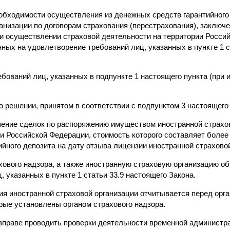
еобходимости осуществления из денежных средств гарантийног
ганизации по договорам страхования (перестрахования), заключ
ри осуществлении страховой деятельности на территории Росси
ных на удовлетворение требований лиц, указанных в пункте 1 с
ебований лиц, указанных в подпункте 1 настоящего пункта (при и
о решении, принятом в соответствии с подпунктом 3 настоящего 
ршение сделок по распоряжению имуществом иностранной страхо
и Российской Федерации, стоимость которого составляет более 
ийного депозита на дату отзыва лицензии иностранной страхово
хового надзора, а также иностранную страховую организацию о
, указанных в пункте 1 статьи 33.9 настоящего Закона.
я иностранной страховой организации отчитывается перед орга
рые установлены органом страхового надзора.
 вправе проводить проверки деятельности временной администр