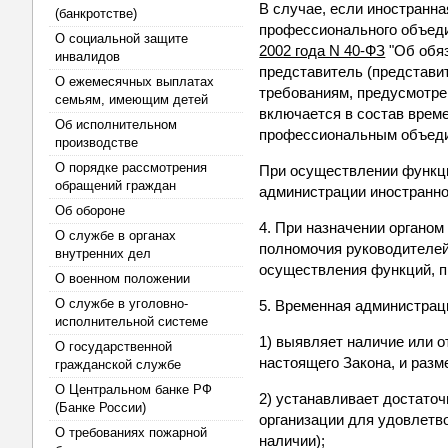
В случае, если иностранн
(банкротстве)
профессионального объеди
О социальной защите
2002 года N 40-ФЗ
"Об обяз
инвалидов
представитель (представи
О ежемесячных выплатах
требованиям, предусмотрен
семьям, имеющим детей
включается в состав врем
Об исполнительном
профессиональным объед
производстве
О порядке рассмотрения
При осуществлении функц
обращений граждан
администрации иностранно
Об обороне
4. При назначении органом
О службе в органах
полномочия руководителей
внутренних дел
осуществления функций, п
О военном положении
О службе в уголовно-
5. Временная администрац
исполнительной системе
1) выявляет наличие или о
О государственной
настоящего Закона, и разм
гражданской службе
О Центральном банке РФ
2) устанавливает достато
(Банке России)
организации для удовлетво
О требованиях пожарной
наличии);