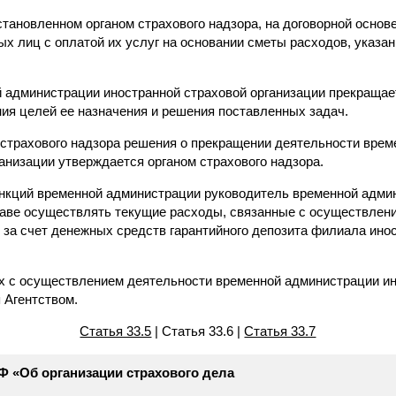
установленном органом страхового надзора, на договорной основ
ых лиц с оплатой их услуг на основании сметы расходов, указан
й администрации иностранной страховой организации прекращае
ния целей ее назначения и решения поставленных задач.
 страхового надзора решения о прекращении деятельности вре
анизации утверждается органом страхового надзора.
нкций временной администрации руководитель временной адми
раве осуществлять текущие расходы, связанные с осуществлени
 за счет денежных средств гарантийного депозита филиала ино
х с осуществлением деятельности временной администрации ин
 Агентством.
Статья 33.5
| Статья 33.6 |
Статья 33.7
РФ «Об организации страхового дела