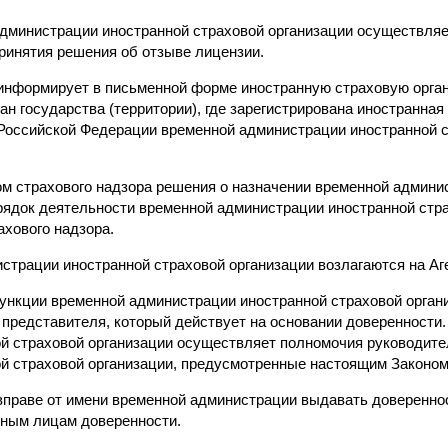
администрации иностранной страховой организации осуществляе
принятия решения об отзыве лицензии.
 информирует в письменной форме иностранную страховую орг
ан государства (территории), где зарегистрирована иностранная
 Российской Федерации временной администрации иностранной с
ном страхового надзора решения о назначении временной админи
орядок деятельности временной администрации иностранной стр
ахового надзора.
страции иностранной страховой организации возлагаются на Аг
ункции временной администрации иностранной страховой органи
в представителя, который действует на основании доверенности
й страховой организации осуществляет полномочия руководит
й страховой организации, предусмотренные настоящим Законом
вправе от имени временной администрации выдавать доверенно
нным лицам доверенности.