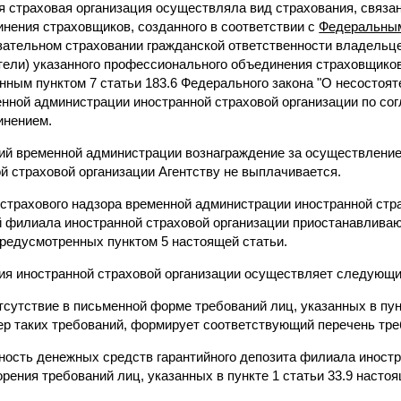
ая страховая организация осуществляла вид страхования, связ
нения страховщиков, созданного в соответствии с
Федеральным
ательном страховании гражданской ответственности владельце
тели) указанного профессионального объединения страховщико
ным пунктом 7 статьи 183.6 Федерального закона "О несостояте
енной администрации иностранной страховой организации по со
инением.
ий временной администрации вознаграждение за осуществлени
й страховой организации Агентству не выплачивается.
 страхового надзора временной администрации иностранной стр
 филиала иностранной страховой организации приостанавливаю
редусмотренных пунктом 5 настоящей статьи.
ия иностранной страховой организации осуществляет следующи
тсутствие в письменной форме требований лиц, указанных в пунк
ер таких требований, формирует соответствующий перечень треб
чность денежных средств гарантийного депозита филиала иност
рения требований лиц, указанных в пункте 1 статьи 33.9 настоя