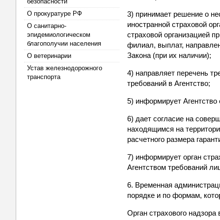
безопасности
О прокуратуре РФ
3) принимает решение о н
иностранной страховой ор
О санитарно-
страховой организацией п
эпидемиологическом
благополучии населения
филиал, выплат, направлен
Закона (при их наличии);
О ветеринарии
Устав железнодорожного
4) направляет перечень тр
транспорта
требований в Агентство;
5) информирует Агентство 
6) дает согласие на сове
находящимся на территори
расчетного размера гарант
7) информирует орган стра
Агентством требований лиц
6. Временная администраци
порядке и по формам, кото
Орган страхового надзора