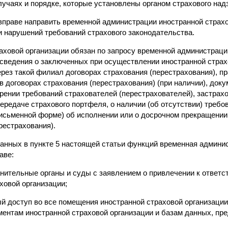
лучаях и порядке, которые установлены органом страхового над
 вправе направить временной администрации иностранной страх
и нарушений требований страхового законодательства.
раховой организации обязан по запросу временной администраци
 сведения о заключенных при осуществлении иностранной страх
рез такой филиал договорах страхования (перестрахования), пр
в договорах страхования (перестрахования) (при наличии), до
ении требований страхователей (перестрахователей), застрах
ередаче страхового портфеля, о наличии (об отсутствии) требо
письменной форме) об исполнении или о досрочном прекращении
рестрахования).
занных в пункте 5 настоящей статьи функций временная админи
аве:
анительные органы и суды с заявлением о привлечении к ответс
ховой организации;
ый доступ во все помещения иностранной страховой организации
ументам иностранной страховой организации и базам данных, п