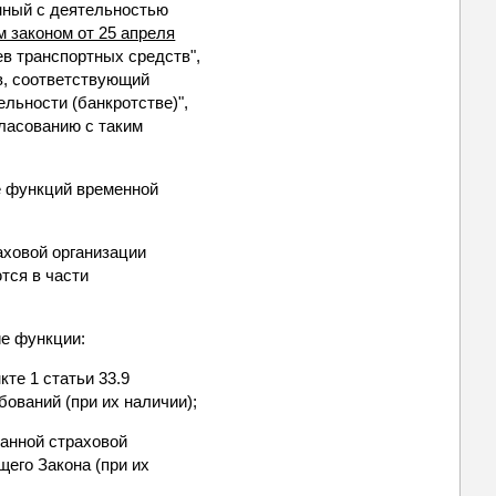
анный с деятельностью
 законом от 25 апреля
в транспортных средств",
в, соответствующий
льности (банкротстве)",
гласованию с таким
е функций временной
аховой организации
тся в части
е функции:
те 1 статьи 33.9
ований (при их наличии);
ранной страховой
щего Закона (при их