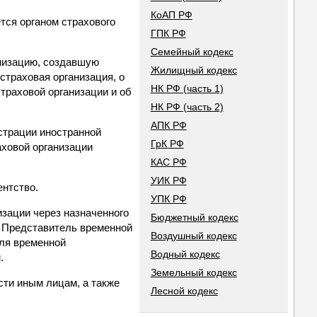
КоАП РФ
тся органом страхового
ГПК РФ
Семейный кодекс
анизацию, создавшую
Жилищный кодекс
 страховая организация, о
НК РФ (часть 1)
траховой организации и об
НК РФ (часть 2)
АПК РФ
страции иностранной
ГрК РФ
аховой организации
КАС РФ
УИК РФ
ентство.
УПК РФ
зации через назначенного
Бюджетный кодекс
. Представитель временной
Воздушный кодекс
еля временной
Водный кодекс
.
Земельный кодекс
сти иным лицам, а также
Лесной кодекс