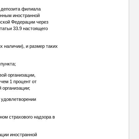
о депозита филиала
енным иностранной
йской Федерации через
татьи 33.9 настоящего
х наличии), и размер таких
пункта;
вой организации,
чем 1 процент от
й организации;
б удовлетворении
ном страхового надзора в
ации иностранной