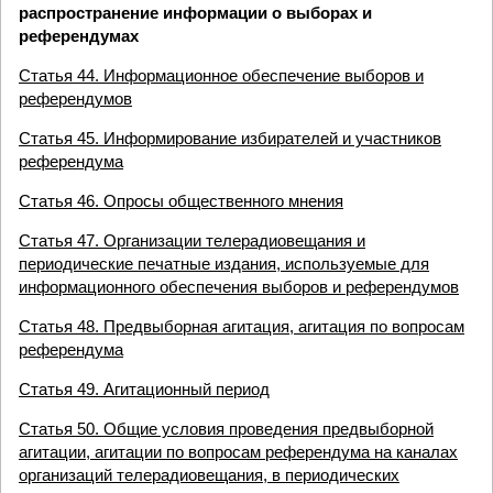
распространение информации о выборах и
референдумах
Статья 44. Информационное обеспечение выборов и
референдумов
Статья 45. Информирование избирателей и участников
референдума
Статья 46. Опросы общественного мнения
Статья 47. Организации телерадиовещания и
периодические печатные издания, используемые для
информационного обеспечения выборов и референдумов
Статья 48. Предвыборная агитация, агитация по вопросам
референдума
Статья 49. Агитационный период
Статья 50. Общие условия проведения предвыборной
агитации, агитации по вопросам референдума на каналах
организаций телерадиовещания, в периодических