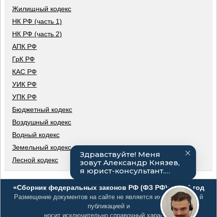
Жилищный кодекс
НК РФ (часть 1)
НК РФ (часть 2)
АПК РФ
ГрК РФ
КАС РФ
УИК РФ
УПК РФ
Бюджетный кодекс
Воздушный кодекс
Водный кодекс
Земельный кодекс
Лесной кодекс
«Сборник федеральных законов РФ (ФЗ РФ)», 2026 год
Размещение документов на сайте не является их официальной
публикацией и
носит исключительно справочный характер