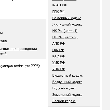
КоАП РФ
ГПК РФ
Семейный кодекс
Жилищный кодекс
НК РФ (часть 1)
ды
НК РФ (часть 2)
коне
АПК РФ
никших при проведении
ГрК РФ
твий
КАС РФ
УИК РФ
вующая редакция 2026)
УПК РФ
Бюджетный кодекс
Воздушный кодекс
Водный кодекс
Земельный кодекс
Лесной кодекс