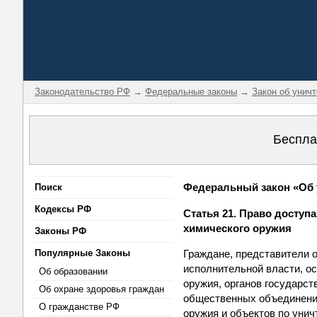
Законодательство РФ
→
Федеральные законы
→
Закон об унич
Беспла
Федеральный закон «Об у
Поиск
Кодексы РФ
Статья 21. Право доступ
химического оружия
Законы РФ
Популярные Законы
Граждане, представители 
исполнительной власти, о
Об образовании
оружия, органов государст
Об охране здоровья граждан
общественных объединений
О гражданстве РФ
оружия и объектов по уни