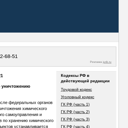
02-68-51
Реклама
jurik.ru
21
Кодексы РФ в
действующей редакции
по уничтожению
Трудовой кодекс
Уголовный кодекс
числе федеральных органов
ГК РФ (часть 1)
ничтожения химического
ГК РФ (часть 2)
ого самоуправления и
ГК РФ (часть 3)
в по хранению химического
ъектов устанавливается
ГК РФ (часть 4)