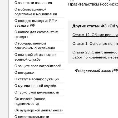
О занятости населения
Правительством Российск
О мобилизационной
подготовке и мобилизации
О порядке выезда из РФ и
въезда в РФ
Другие статьи ФЗ «Об
О налоге для самозанятых
Статья 12. Общие принц
граждан
О государственном
Статья 1. Основные поня
пенсионном обеспечении
Статья 23. Ответственно
О воинской обязанности и
работ по хранению, пере
военной службе
О защите прав потребителей
Федеральный закон РФ
О ветеранах
О статусе военнослужащих
О муниципальной службе
О туристской деятельности
Об ипотеке (залоге
недвижимости)
Об аудиторской деятельности
О несостоятельности