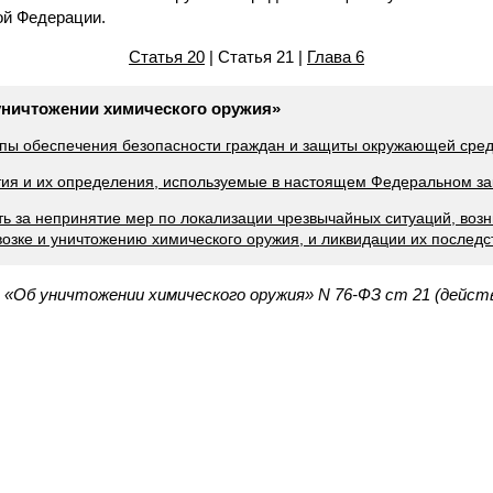
ой Федерации.
Статья 20
| Статья 21 |
Глава 6
 уничтожении химического оружия»
ипы обеспечения безопасности граждан и защиты окружающей сре
тия и их определения, используемые в настоящем Федеральном за
сть за непринятие мер по локализации чрезвычайных ситуаций, воз
возке и уничтожению химического оружия, и ликвидации их последс
 «Об уничтожении химического оружия» N 76-ФЗ ст 21 (дейст