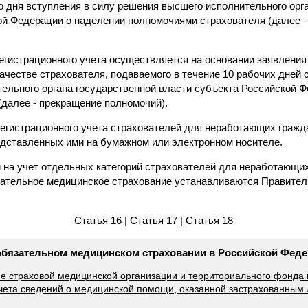
о дня вступления в силу решения высшего исполнительного орг
ой Федерации о наделении полномочиями страхователя (далее -
регистрационного учета осуществляется на основании заявления 
качестве страхователя, подаваемого в течение 10 рабочих дней 
ельного органа государственной власти субъекта Российской 
(далее - прекращение полномочий).
 регистрационного учета страхователей для неработающих граж
едставленных ими на бумажном или электронном носителе.
и на учет отдельных категорий страхователей для неработающи
зательное медицинское страхование устанавливаются Правите
Статья 16
| Статья 17 |
Статья 18
 обязательном медицинском страховании в Российской Фед
ие страховой медицинской организации и территориального фонда
чета сведений о медицинской помощи, оказанной застрахованным