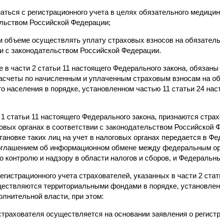
маться с регистрационного учета в целях обязательного медицин
ельством Российской Федерации;
ом объеме осуществлять уплату страховых взносов на обязател
ии с законодательством Российской Федерации.
е в части 2 статьи 11 настоящего Федерального закона, обязаны
асчеты по начисленным и уплаченным страховым взносам на о
о населения в порядке, установленном частью 11 статьи 24 на
и 1 статьи 11 настоящего Федерального закона, признаются стра
говых органах в соответствии с законодательством Российской 
тановке таких лиц на учет в налоговых органах передается в Ф
соглашением об информационном обмене между федеральным ор
о контролю и надзору в области налогов и сборов, и Федераль
регистрационного учета страхователей, указанных в части 2 ста
уществляются территориальными фондами в порядке, установл
лнительной власти, при этом:
 страхователя осуществляется на основании заявления о регист