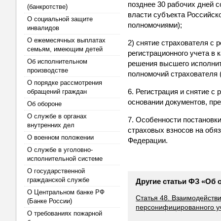
позднее 30 рабочих дней с
(банкротстве)
власти субъекта Российск
О социальной защите
полномочиями);
инвалидов
О ежемесячных выплатах
2) снятие страхователя с 
семьям, имеющим детей
регистрационного учета в 
Об исполнительном
решения высшего исполнит
производстве
полномочий страхователя 
О порядке рассмотрения
6. Регистрация и снятие с
обращений граждан
основании документов, пр
Об обороне
О службе в органах
7. Особенности постановк
внутренних дел
страховых взносов на обя
О военном положении
Федерации.
О службе в уголовно-
исполнительной системе
О государственной
гражданской службе
Другие статьи ФЗ «Об
О Центральном банке РФ
Статья 48. Взаимодейств
(Банке России)
персонифицированного у
О требованиях пожарной