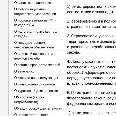
О занятости населения
1) регистрироваться и сни
О мобилизационной
соответствии с законодат
подготовке и мобилизации
О порядке выезда из РФ и
2) своевременно и в полн
въезда в РФ
страхование в соответств
О налоге для самозанятых
3. Страхователи, указанны
граждан
территориальные фонды р
О государственном
страхование неработающег
пенсионном обеспечении
закона.
О воинской обязанности и
военной службе
4. Лица, указанные в част
О защите прав потребителей
постановки на учет в нало
О ветеранах
сборах. Информация о пос
порядке, установленном 
О статусе военнослужащих
власти, уполномоченным п
О муниципальной службе
О туристской деятельности
5. Регистрация и снятие с 
Об ипотеке (залоге
Федерального закона, ос
недвижимости)
федеральным органом испо
Об аудиторской деятельности
1) регистрация в качестве
О несостоятельности