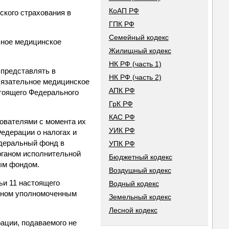
КоАП РФ
ского страхования в
ГПК РФ
Семейный кодекс
ьное медицинское
Жилищный кодекс
НК РФ (часть 1)
 представлять в
НК РФ (часть 2)
бязательное медицинское
АПК РФ
стоящего Федерального
ГрК РФ
КАС РФ
хователями с момента их
УИК РФ
Федерации о налогах и
едеральный фонд в
УПК РФ
ганом исполнительной
Бюджетный кодекс
ным фондом.
Воздушный кодекс
тьи 11 настоящего
Водный кодекс
енном уполномоченным
Земельный кодекс
Лесной кодекс
рации, подаваемого не