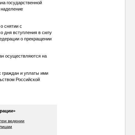
ана государственной
 наделение
о снятии с
со дня вступления в силу
Федерации о прекращении
дан осуществляются на
х граждан и уплаты ими
льством Российской
ерации»
 при ведении
 лицам