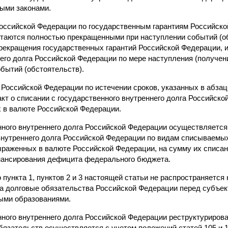
ыми законами.
оссийской Федерации по государственным гарантиям Российско
таются полностью прекращенными при наступлении событий (об
екращения государственных гарантий Российской Федерации, 
его долга Российской Федерации по мере наступления (получен
бытий (обстоятельств).
Российской Федерации по истечении сроков, указанных в абзац
акт о списании с государственного внутреннего долга Российск
 в валюте Российской Федерации.
енного внутреннего долга Российской Федерации осуществляетс
внутреннего долга Российской Федерации по видам списываемы
ыраженных в валюте Российской Федерации, на сумму их списа
нансирования дефицита федерального бюджета.
о пункта 1, пунктов 2 и 3 настоящей статьи не распространяется
а долговые обязательства Российской Федерации перед субъек
ыми образованиями.
нного внутреннего долга Российской Федерации реструктуриров
бязательств осуществляется с учетом положений статей 105 и 1