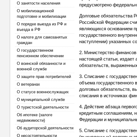
О занятости населения
предусмотрено федеральн
О мобилизационной
Долговые обязательства Р
подготовке и мобилизации
Российской Федерации счи
О порядке выезда из РФ и
являющихся основанием пр
въезда в РФ
государственного внутренн
О налоге для самозанятых
наступлении) указанных со
граждан
О государственном
2. Министерство финансов 
пенсионном обеспечении
настоящей статьи, издает 
О воинской обязанности и
обязательств, выраженных
военной службе
3. Списание с государств
О защите прав потребителей
объема государственного 
О ветеранах
долговых обязательств, в
О статусе военнослужащих
списания в источниках фи
О муниципальной службе
4. Действие абзаца первог
О туристской деятельности
кредитным соглашениям, н
Об ипотеке (залоге
Федерации и муниципальн
недвижимости)
Об аудиторской деятельности
5. Списание с государстве
О несостоятельности
(выкупленных) долговых о