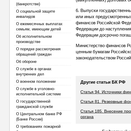
(банкротстве)
6. Выпуски государственн
О социальной защите
или иных предусмотренных
инвалидов
финансов Российской Феде
О ежемесячных выплатах
Федерации до наступления
семьям, имеющим детей
Федерации досрочно пога
Об исполнительном
производстве
Министерство финансов Ро
О порядке рассмотрения
ценным бумагам Российско
обращений граждан
законодательством Россий
Об обороне
О службе в органах
внутренних дел
О военном положении
Другие статьи БК РФ
О службе в уголовно-
Статья 94. Источники ф
исполнительной системе
О государственной
Статья 81. Резервные фо
гражданской службе
Статья 185. Внесение про
О Центральном банке РФ
органа
(Банке России)
О требованиях пожарной