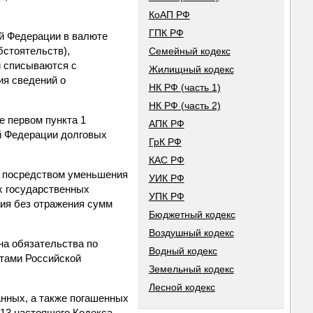
КоАП РФ
ГПК РФ
й Федерации в валюте
стоятельств),
Семейный кодекс
и списываются с
Жилищный кодекс
ия сведений о
НК РФ (часть 1)
НК РФ (часть 2)
е первом пункта 1
АПК РФ
ой Федерации долговых
ГрК РФ
КАС РФ
я посредством уменьшения
УИК РФ
х государственных
УПК РФ
ния без отражения сумм
Бюджетный кодекс
Воздушный кодекс
 на обязательства по
Водный кодекс
тами Российской
Земельный кодекс
Лесной кодекс
анных, а также погашенных
13 настоящего Кодекса.