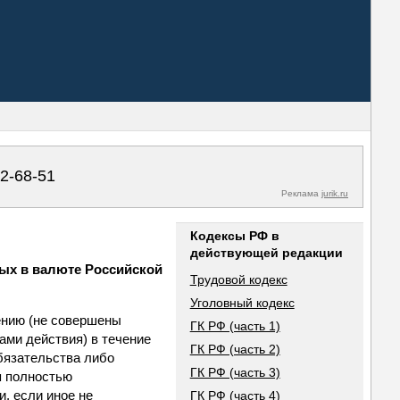
02-68-51
Реклама
jurik.ru
Кодексы РФ в
действующей редакции
ных в валюте Российской
Трудовой кодекс
Уголовный кодекс
ению (не совершены
ГК РФ (часть 1)
ами действия) в течение
ГК РФ (часть 2)
бязательства либо
ГК РФ (часть 3)
я полностью
, если иное не
ГК РФ (часть 4)