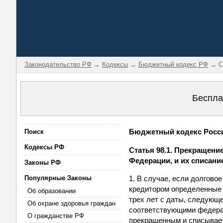
Законодательство РФ
→
Кодексы
→
Бюджетный кодекс РФ
→ Ст
Беспла
Бюджетный кодекс Россий
Поиск
Кодексы РФ
Статья 98.1. Прекращен
Федерации, и их списани
Законы РФ
Популярные Законы
1. В случае, если долгов
кредитором определенные 
Об образовании
трех лет с даты, следующ
Об охране здоровья граждан
соответствующими федерал
О гражданстве РФ
прекращенным и списывает