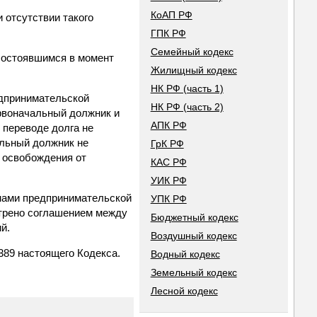
КоАП РФ
и отсутствии такого
ГПК РФ
Семейный кодекс
 состоявшимся в момент
Жилищный кодекс
НК РФ (часть 1)
едпринимательской
НК РФ (часть 2)
ервоначальный должник и
АПК РФ
 переводе долга не
альный должник не
ГрК РФ
 освобождения от
КАС РФ
УИК РФ
онами предпринимательской
УПК РФ
отрено соглашением между
Бюджетный кодекс
й.
Воздушный кодекс
389 настоящего Кодекса.
Водный кодекс
Земельный кодекс
Лесной кодекс