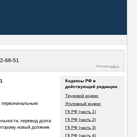
02-68-51
Реклама
jurik.ru
91
Кодексы РФ в
действующей редакции
Трудовой кодекс
ду первоначальным
Уголовный кодекс
ГК РФ (часть 1)
ГК РФ (часть 2)
льности, перевод долга
оторому новый должник
ГК РФ (часть 3)
ГК РФ (часть 4)