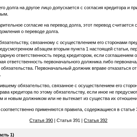
го долга на другое лицо допускается с согласия кредитора и пр
ным.
рительное согласие на перевод долга, этот перевод считается
домления о переводе долга.
 обязательству, связанному с осуществлением его сторонами пр
предусмотренном абзацем вторым пункта 1 настоящей статьи, п
дарную ответственность перед кредитором, если соглашением о
ая ответственность первоначального должника либо первонач
 обязательства. Первоначальный должник вправе отказаться от
.
нившему обязательство, связанное с осуществлением его стор
права кредитора по этому обязательству, если иное не предусм
 и новым должником или не вытекает из существа их отношени
 соответственно применяются правила, содержащиеся в статье 
Статья 390
| Статья 391 |
Статья 392
асть 1)