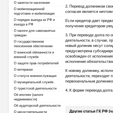
О занятости населения
2. Перевод должником свое
О мобилизационной
согласия является ничтож
подготовке и мобилизации
О порядке выезда из РФ и
Если кредитор дает предва
въезда в РФ
получения кредитором уве
О налоге для самозанятых
3. При переводе долга по
граждан
деятельности, в случае, 
О государственном
новый должник несут соли
пенсионном обеспечении
предусмотрена субсидиарн
О воинской обязанности и
освобожден от исполнения
военной службе
исполнения обязательства
О защите прав потребителей
О ветеранах
К новому должнику, испол
деятельности, переходят 
О статусе военнослужащих
первоначальным должником
О муниципальной службе
О туристской деятельности
4. К форме перевода долга
Об ипотеке (залоге
недвижимости)
Об аудиторской деятельности
Другие статьи ГК РФ (ч
О несостоятельности