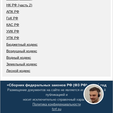
НК РФ (часть 2)
АПК РФ
ГрК РФ
КАС РФ
УИК РФ
УПК РФ
Бюджетный кодекс
Воздушный кодекс
Водный кодекс
Земельный кодекс
Лесной кодекс
«Сборник федеральных законов РФ (ФЗ РФ)», 2026 год
Размещение документов на сайте не является их официальной
публикацией и
носит исключительно справочный характер
Политика конфиденциальности
fzrf.su