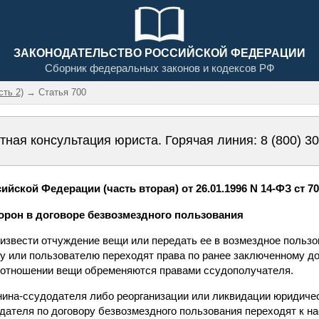
ЗАКОНОДАТЕЛЬСТВО РОССИЙСКОЙ ФЕДЕРАЦИИ
Сборник федеральных законов и кодексов РФ
сть 2)
→ Статья 700
тная консультация юриста. Горячая линия:
8 (800) 3
йской Федерации (часть вторая) от 26.01.1996 N 14-ФЗ ст 7
торон в договоре безвозмездного пользования
извести отчуждение вещи или передать ее в возмездное пользо
ку или пользователю переходят права по ранее заключенному д
 в отношении вещи обременяются правами ссудополучателя.
анина-ссудодателя либо реорганизации или ликвидации юридичес
дателя по договору безвозмездного пользования переходят к н