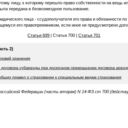
угому лицу, к которому перешло право собственности на вещь ил
была передана в безвозмездное пользование.
идического лица - ссудополучателя его права и обязанности по
щемуся его правопреемником, если иное не предусмотрено дого
Статья 699
| Статья 700 |
Статья 701
асть 2)
словий хранения
 договора субаренды при досрочном прекращении договора арен
общих правил о страховании к специальным видам страхования
Российской Федерации (часть вторая) N 14-ФЗ ст 700 (действ