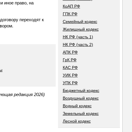
и иное право, на
КоАП РФ
ГПК РФ
 договору переходят к
Семейный кодекс
вором.
Жилищный кодекс
НК РФ (часть 1)
НК РФ (часть 2)
АПК РФ
ГрК РФ
КАС РФ
ды
УИК РФ
УПК РФ
Бюджетный кодекс
ующая редакция 2026)
Воздушный кодекс
Водный кодекс
Земельный кодекс
Лесной кодекс