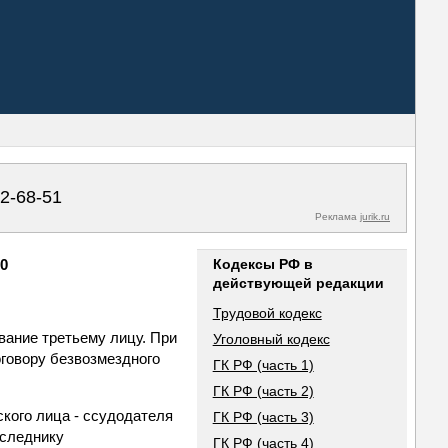
02-68-51
Реклама
jurik.ru
00
Кодексы РФ в
действующей редакции
Трудовой кодекс
вание третьему лицу. При
Уголовный кодекс
оговору безвозмездного
ГК РФ (часть 1)
ГК РФ (часть 2)
кого лица - ссудодателя
ГК РФ (часть 3)
аследнику
ГК РФ (часть 4)