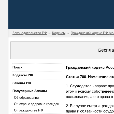
Законодательство РФ
→
Кодексы
→
Гражданский кодекс РФ (ча
Беспла
Гражданский кодекс Росси
Поиск
Кодексы РФ
Статья 700. Изменение с
Законы РФ
1. Ссудодатель вправе про
Популярные Законы
этом к новому собственни
пользования, а его права
Об образовании
Об охране здоровья граждан
2. В случае смерти гражд
О гражданстве РФ
права и обязанности ссудо