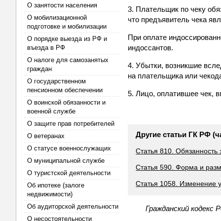
О занятости населения
3. Плательщик по чеку обя
О мобилизационной
что предъявитель чека яв
подготовке и мобилизации
При оплате индоссированн
О порядке выезда из РФ и
индоссантов.
въезда в РФ
О налоге для самозанятых
4. Убытки, возникшие всл
граждан
на плательщика или чекода
О государственном
пенсионном обеспечении
5. Лицо, оплатившее чек, 
О воинской обязанности и
военной службе
О защите прав потребителей
Другие статьи ГК РФ (ч
О ветеранах
О статусе военнослужащих
Статья 810. Обязанность
О муниципальной службе
Статья 590. Форма и раз
О туристской деятельности
Статья 1058. Изменение у
Об ипотеке (залоге
недвижимости)
Об аудиторской деятельности
Гражданский кодекс 
О несостоятельности