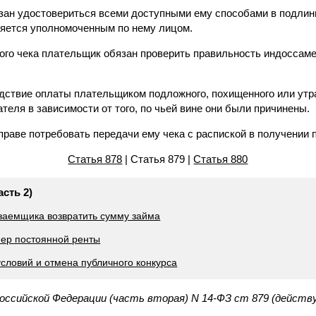
зан удостовериться всеми доступными ему способами в подлинно
ляется уполномоченным по нему лицом.
ого чека плательщик обязан проверить правильность индоссаме
едствие оплаты плательщиком подложного, похищенного или утра
теля в зависимости от того, по чьей вине они были причинены.
вправе потребовать передачи ему чека с распиской в получении 
Статья 878
| Статья 879 |
Статья 880
асть 2)
 заемщика возвратить сумму займа
мер постоянной ренты
словий и отмена публичного конкурса
Российской Федерации (часть вторая) N 14-ФЗ ст 879 (действ