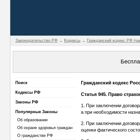
Законодательство РФ
→
Кодексы
→
Гражданский кодекс РФ (ча
Беспла
Гражданский кодекс Росси
Поиск
Кодексы РФ
Статья 945. Право страх
Законы РФ
1. При заключении догово
Популярные Законы
а при необходимости назна
Об образовании
2. При заключении догово
Об охране здоровья граждан
оценки фактического состо
О гражданстве РФ