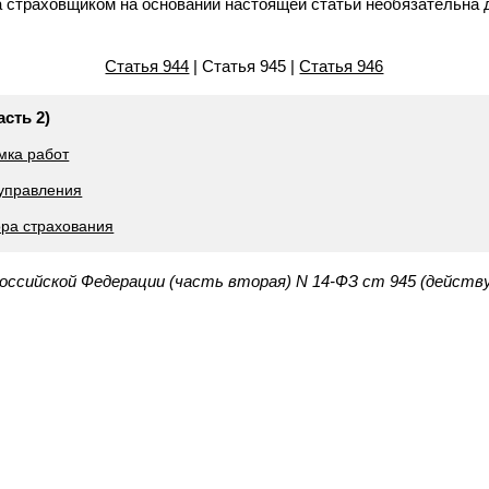
а страховщиком на основании настоящей статьи необязательна 
Статья 944
| Статья 945 |
Статья 946
асть 2)
мка работ
 управления
ора страхования
Российской Федерации (часть вторая) N 14-ФЗ ст 945 (действ