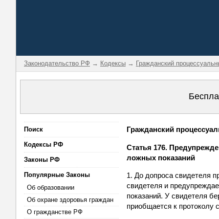
Законодательство РФ
→
Кодексы
→
Гражданский процессуальн
Беспла
Гражданский процессуаль
Поиск
Кодексы РФ
Статья 176. Предупрежден
ложных показаний
Законы РФ
Популярные Законы
1. До допроса свидетеля 
свидетеля и предупреждает
Об образовании
показаний. У свидетеля бе
Об охране здоровья граждан
приобщается к протоколу 
О гражданстве РФ