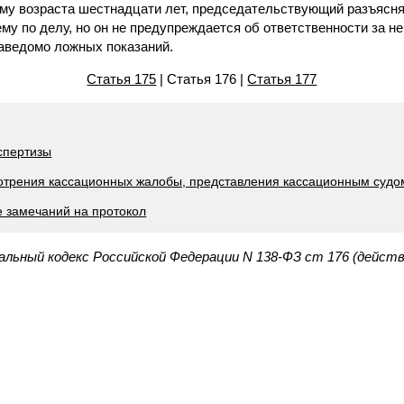
ему возраста шестнадцати лет, председательствующий разъясня
ему по делу, но он не предупреждается об ответственности за н
заведомо ложных показаний.
Статья 175
| Статья 176 |
Статья 177
спертизы
мотрения кассационных жалобы, представления кассационным суд
е замечаний на протокол
альный кодекс Российской Федерации N 138-ФЗ ст 176 (дейст