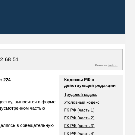
02-68-51
Реклама
jurik.ru
т 224
Кодексы РФ в
действующей редакции
Трудовой кодекс
ществу, выносятся в форме
Уголовный кодекс
едусмотренном частью
ГК РФ (часть 1)
ГК РФ (часть 2)
удаляясь в совещательную
ГК РФ (часть 3)
ГК РФ (часть 4)