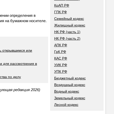
КоАП РФ
ГПК РФ
нении определения в
Семейный кодекс
ия на бумажном носителе.
Жилищный кодекс
НК РФ (часть 1)
НК РФ (часть 2)
АПК РФ
вь открывшимся или
ГрК РФ
КАС РФ
м для рассмотрения в
УИК РФ
УПК РФ
ства по делу
Бюджетный кодекс
Воздушный кодекс
вующая редакция 2026)
Водный кодекс
Земельный кодекс
Лесной кодекс