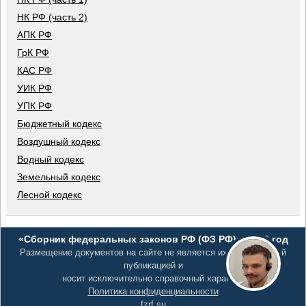
НК РФ (часть 2)
АПК РФ
ГрК РФ
КАС РФ
УИК РФ
УПК РФ
Бюджетный кодекс
Воздушный кодекс
Водный кодекс
Земельный кодекс
Лесной кодекс
«Сборник федеральных законов РФ (ФЗ РФ)», 2026 год
Размещение документов на сайте не является их официальной
публикацией и
носит исключительно справочный характер
Политика конфиденциальности
fzrf.su