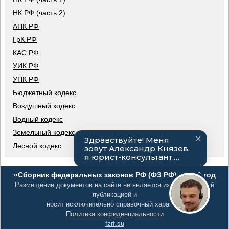
НК РФ (часть 2)
АПК РФ
ГрК РФ
КАС РФ
УИК РФ
УПК РФ
Бюджетный кодекс
Воздушный кодекс
Водный кодекс
Земельный кодекс
Лесной кодекс
«Сборник федеральных законов РФ (ФЗ РФ)», 2026 год
Размещение документов на сайте не является их официальной
публикацией и
носит исключительно справочный характер
Политика конфиденциальности
fzrf.su