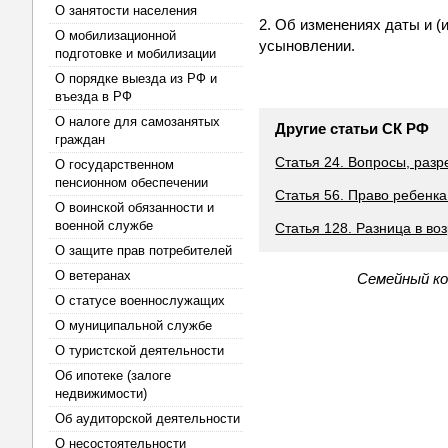
О занятости населения
2. Об изменениях даты и (
О мобилизационной
усыновлении.
подготовке и мобилизации
О порядке выезда из РФ и
въезда в РФ
О налоге для самозанятых
Другие статьи СК РФ
граждан
Статья 24. Вопросы, раз
О государственном
пенсионном обеспечении
Статья 56. Право ребенка
О воинской обязанности и
военной службе
Статья 128. Разница в в
О защите прав потребителей
О ветеранах
Семейный ко
О статусе военнослужащих
О муниципальной службе
О туристской деятельности
Об ипотеке (залоге
недвижимости)
Об аудиторской деятельности
О несостоятельности