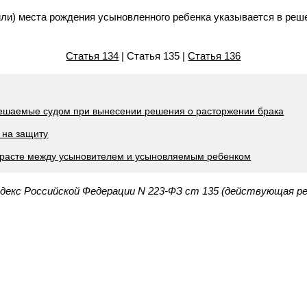
или) места рождения усыновленного ребенка указывается в реше
Статья 134
| Статья 135 |
Статья 136
решаемые судом при вынесении решения о расторжении брака
 на защиту
озрасте между усыновителем и усыновляемым ребенком
декс Российской Федерации N 223-ФЗ ст 135 (действующая ре