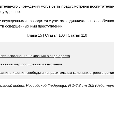
вительного учреждения могут быть предусмотрены воспитательн
осужденных.
 с осужденными проводится с учетом индивидуальных особеннос
тв совершенных ими преступлений.
Глава 15
| Статья 109 |
Статья 110
овия исполнения наказания в виде ареста
менения мер поощрения и взыскания
ывания лишения свободы в исправительных колониях строгого режи
льный кодекс Российской Федерации N 1-ФЗ ст 109 (действу