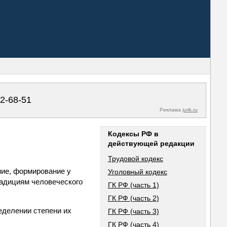
02-68-51
Реклама
jurik.ru
Кодексы РФ в
действующей редакции
Трудовой кодекс
ние, формирование у
Уголовный кодекс
радициям человеческого
ГК РФ (часть 1)
ГК РФ (часть 2)
еделении степени их
ГК РФ (часть 3)
ГК РФ (часть 4)