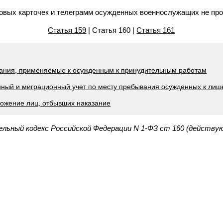
товых карточек и телеграмм осужденных военнослужащих не про
Статья 159
| Статья 160 |
Статья 161
кания, применяемые к осужденным к принудительным работам
онный и миграционный учет по месту пребывания осужденных к ли
ложение лиц, отбывших наказание
льный кодекс Российской Федерации N 1-ФЗ ст 160 (действу