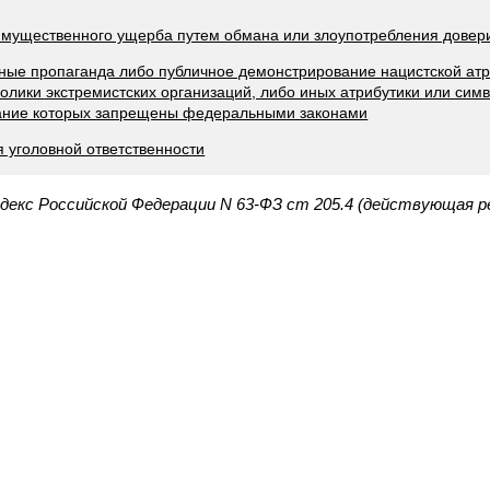
имущественного ущерба путем обмана или злоупотребления довер
тные пропаганда либо публичное демонстрирование нацистской атр
олики экстремистских организаций, либо иных атрибутики или сим
ание которых запрещены федеральными законами
я уголовной ответственности
декс Российской Федерации N 63-ФЗ ст 205.4 (действующая р