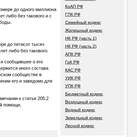
КоАП РФ
азмере до одного миллиона
ГПК РФ
ет либо без такового и с
ободы.
Семейный кодекс
Жилищный кодекс
НК РФ (часть 1)
ере до пятисот тысяч
НК РФ (часть 2)
лет либо без такового.
АПК РФ
 и сообщившее о его
ГрК РФ
держится иного состава
КАС РФ
еском сообществе в
УИК РФ
ении его и заведомо для
УПК РФ
Бюджетный кодекс
имечании к статье 205.2
Воздушный кодекс
ой помощи,
Водный кодекс
Земельный кодекс
Лесной кодекс