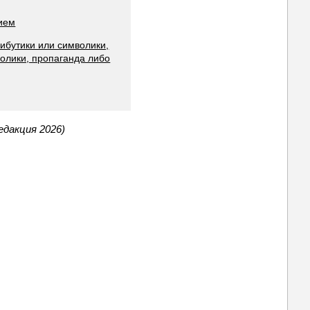
ием
ибутики или символики,
волики, пропаганда либо
едакция 2026)