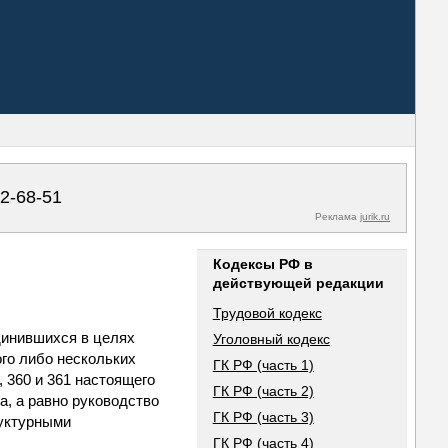
02-68-51
Реклама
jurik.ru
Кодексы РФ в
действующей редакции
Трудовой кодекс
единившихся в целях
Уголовный кодекс
го либо нескольких
ГК РФ (часть 1)
9, 360 и 361 настоящего
ГК РФ (часть 2)
а, а равно руководство
ГК РФ (часть 3)
руктурными
ГК РФ (часть 4)