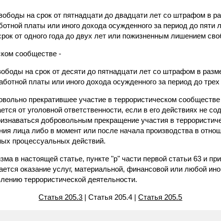
ободы на срок от пятнадцати до двадцати лет со штрафом в р
ботной платы или иного дохода осужденного за период до пяти л
срок от одного года до двух лет или пожизненным лишением св
ском сообществе -
ободы на срок от десяти до пятнадцати лет со штрафом в разм
аботной платы или иного дохода осужденного за период до трех 
ровольно прекратившее участие в террористическом сообществе
тся от уголовной ответственности, если в его действиях не со
ризнаваться добровольным прекращение участия в террористич
ния лица либо в момент или после начала производства в отнош
ных процессуальных действий.
ма в настоящей статье, пункте "р" части первой статьи 63 и пр
ается оказание услуг, материальной, финансовой или любой ин
лению террористической деятельности.
Статья 205.3
| Статья 205.4 |
Статья 205.5