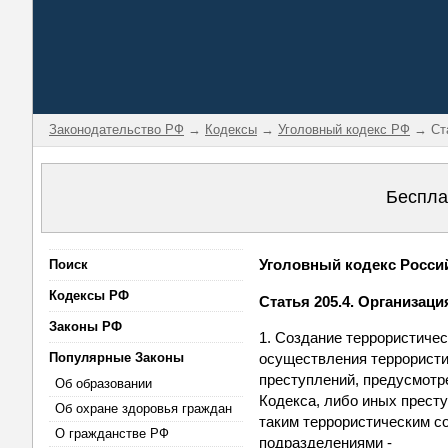
Законодательство РФ
→
Кодексы
→
Уголовный кодекс РФ
→ Ста
Беспла
Уголовный кодекс Российс
Поиск
Кодексы РФ
Статья 205.4. Организаци
Законы РФ
1. Создание террористичес
Популярные Законы
осуществления террористи
преступлений, предусмотрен
Об образовании
Кодекса, либо иных престу
Об охране здоровья граждан
таким террористическим с
О гражданстве РФ
подразделениями -