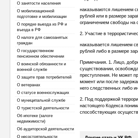
О занятости населения
наказываются лишением св
О мобилизационной
рублей или в размере зара
подготовке и мобилизации
ограничением свободы на 
О порядке выезда из РФ и
въезда в РФ
2. Участие в террористиче
О налоге для самозанятых
граждан
наказывается лишением св
О государственном
рублей либо в размере зар
пенсионном обеспечении
Примечания. 1. Лицо, доб
О воинской обязанности и
существовании, освобождае
военной службе
преступления. Не может п
О защите прав потребителей
момент или после задержа
О ветеранах
него следственных либо и
О статусе военнослужащих
2. Под поддержкой террориз
О муниципальной службе
настоящего Кодекса поним
О туристской деятельности
способствующих осуществ
Об ипотеке (залоге
недвижимости)
Об аудиторской деятельности
О несостоятельности
Другие статьи УК РФ