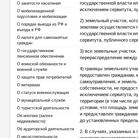
государственной власти ил
О занятости населения
исключением сервитута, пу
О мобилизационной
подготовке и мобилизации
2) земельный участок, ко
О порядке выезда из РФ и
землями осуществляется п
въезда в РФ
государственной власти и
О налоге для самозанятых
сервитута, публичного сер
граждан
О государственном
3) все земельные участки,
пенсионном обеспечении
перераспределение между 
О воинской обязанности и
4) границы земельного уча
военной службе
предоставлен гражданам, 
О защите прав потребителей
самоуправления, и земель
О ветеранах
собственности, не предос
О статусе военнослужащих
исключением сервитута, п
О муниципальной службе
территории (в том числе д
условии, что площадь зем
О туристской деятельности
и предоставлен гражданам
Об ипотеке (залоге
до установленных предел
недвижимости)
Об аудиторской деятельности
2. В случаях, указанных в
О несостоятельности
участков осуществляется 