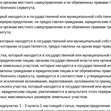
и органам местного самоуправления и не обременены правами т
бличного сервитута;
торый находится в государственной или муниципальной собствен
ерераспределение, не предоставлен гражданам, юридическим л
ли органам местного самоуправления и не обременен правами тр
витута;
 которые находятся в государственной или муниципальной собс
которыми осуществляется, предоставлены на одном виде права
стка, который находится в государственной или муниципальной 
юридическим лицам, органам государственной власти или орган
 и земельных участков, которые находятся в государственной 
тавлены гражданам и юридическим лицам и не обременены права
убличного сервитута, приводятся в соответствие с утвержденн
ля исключения вклинивания, вкрапливания, изломанности грани
ельного участка, который находится в государственной или мун
, юридическим лицам, увеличивается в результате этого перер
ьных максимальных размеров земельных участков.
 подпунктах 1 - 3 пункта 1 настоящей статьи, перераспределени
на основании соглашений между уполномоченными органами, за