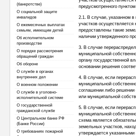
(банкротстве)
предусмотренного пунктом 
О социальной защите
2.1. В случае, указанном 
инвалидов
участков осуществляется 
О ежемесячных выплатах
предоставлены такие земе
семьям, имеющим детей
наличии утвержденного пр
Об исполнительном
производстве
3. В случае перераспредел
О порядке рассмотрения
муниципальной собственно
обращений граждан
органу государственной в
Об обороне
основании решения соотве
О службе в органах
внутренних дел
4. В случае, если перерас
муниципальной собственно
О военном положении
соглашении либо решении 
О службе в уголовно-
или муниципальной собств
исполнительной системе
О государственной
5. В случае, если перерас
гражданской службе
муниципальной собственно
О Центральном банке РФ
схема является обязатель
(Банке России)
земельных участков, нахо
О требованиях пожарной
утверждается указанными