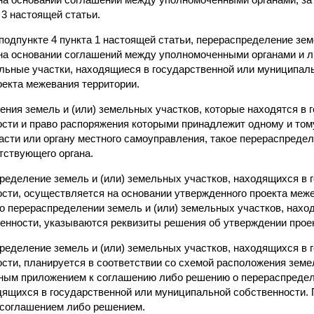
3 настоящей статьи.
в подпункте 4 пункта 1 настоящей статьи, перераспределение з
на основании соглашений между уполномоченными органами и 
льные участки, находящиеся в государственной или муниципаль
оекта межевания территории.
ения земель и (или) земельных участков, которые находятся в 
сти и право распоряжения которыми принадлежит одному и то
ласти или органу местного самоуправления, такое перераспреде
тствующего органа.
пределение земель и (или) земельных участков, находящихся в 
сти, осуществляется на основании утвержденного проекта меже
о перераспределении земель и (или) земельных участков, нахо
енности, указываются реквизиты решения об утверждении прое
пределение земель и (или) земельных участков, находящихся в 
сти, планируется в соответствии со схемой расположения земел
ным приложением к соглашению либо решению о перераспределе
дящихся в государственной или муниципальной собственности. 
 соглашением либо решением.