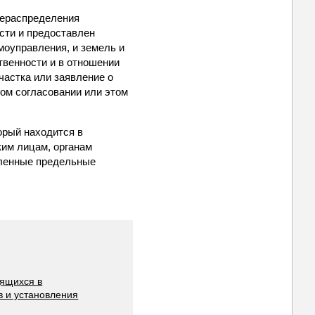
рераспределения
сти и предоставлен
моуправления, и земель и
твенности и в отношении
частка или заявление о
ном согласовании или этом
орый находится в
ким лицам, органам
вленные предельные
дящихся в
в и установления