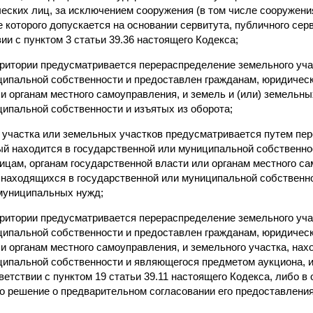
еских лиц, за исключением сооружения (в том числе сооружения
 которого допускается на основании сервитута, публичного серв
ии с пунктом 3 статьи 39.36 настоящего Кодекса;
рритории предусматривается перераспределение земельного уча
ципальной собственности и предоставлен гражданам, юридичес
и органам местного самоуправления, и земель и (или) земельны
ципальной собственности и изъятых из оборота;
о участка или земельных участков предусматривается путем пе
рый находится в государственной или муниципальной собственно
цам, органам государственной власти или органам местного са
, находящихся в государственной или муниципальной собственн
муниципальных нужд;
рритории предусматривается перераспределение земельного уча
ципальной собственности и предоставлен гражданам, юридичес
и органам местного самоуправления, и земельного участка, нах
ципальной собственности и являющегося предметом аукциона, 
ветствии с пунктом 19 статьи 39.11 настоящего Кодекса, либо в
о решение о предварительном согласовании его предоставления