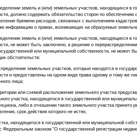
ределении земель и (или) земельных участков, находящихся в г
сти, должно содержать обязательство сторон по обеспечению
деление бремени расходов, связанных с выполнением кадастро
кже информацию о правах, возникающих на образуемые земельн
ределении земель и (или) земельных участков, находящихся в г
сти, не может быть заключено, а решение о перераспределении
государственной или муниципальной собственности, не может бы
щих обстоятельств:
спределение земельных участков, которые находятся в государ
ти и предоставлены на одном виде права одному и тому же лиц
нного лица;
рритории или схемой расположения земельного участка предусм
ного участка, находящегося в государственной или муниципаль
кциона, либо в отношении такого земельного участка принято 
вления, срок действия которого не истек;
стка, находящегося в государственной или муниципальной собс
 с Федеральным законом "О государственной регистрации недви