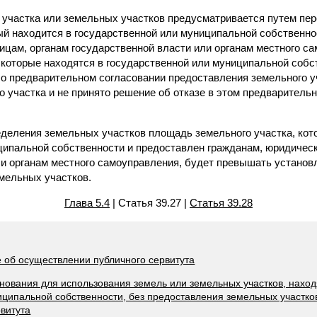
о участка или земельных участков предусматривается путем пе
рый находится в государственной или муниципальной собственно
цам, органам государственной власти или органам местного са
 которые находятся в государственной или муниципальной собс
 о предварительном согласовании предоставления земельного у
 участка и не принято решение об отказе в этом предваритель
ределения земельных участков площадь земельного участка, кот
ципальной собственности и предоставлен гражданам, юридичес
ли органам местного самоуправления, будет превышать устано
мельных участков.
Глава 5.4
| Статья 39.27 |
Статья 39.28
е об осуществлении публичного сервитута
снования для использования земель или земельных участков, нахо
иципальной собственности, без предоставления земельных участко
рвитута