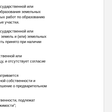
осударственной или
 образования земельных
вых работ по образованию
ые участки.
осударственной или
 земель и (или) земельных
ть принято при наличии
ственной или
у, и отсутствует согласие
атривается
ной собственности и
решение о предварительном
твенности, подлежат
жимости";