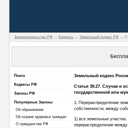
Законодательство РФ
→
Кодексы
→
Земельный кодекс РФ
→ Ст
Беспла
Земельный кодекс Россий
Поиск
Кодексы РФ
Статья 39.27. Случаи и 
государственной или му
Законы РФ
Популярные Законы
1. Перераспределение зем
собственности, между соб
Об образовании
Об охране здоровья граждан
1) все земельные участки,
О гражданстве РФ
перераспределение между 