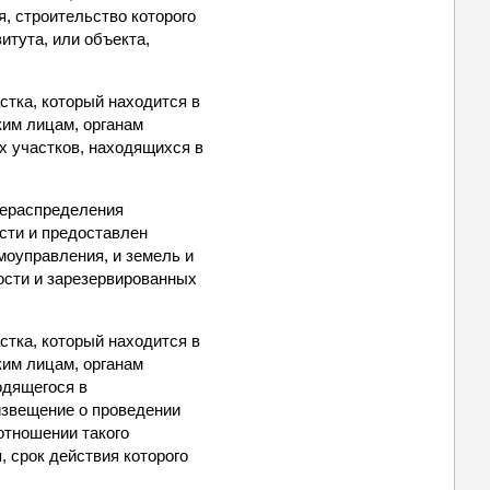
, строительство которого
итута, или объекта,
стка, который находится в
ким лицам, органам
х участков, находящихся в
рераспределения
сти и предоставлен
моуправления, и земель и
ости и зарезервированных
стка, который находится в
ким лицам, органам
одящегося в
извещение о проведении
 отношении такого
, срок действия которого