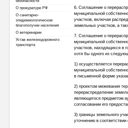
безопасности
6. Соглашение о перерасп
О прокуратуре РФ
муниципальной собственно
О санитарно-
участков, включая распре
эпидемиологическом
земельных участков, а та
благополучии населения
О ветеринарии
7. Соглашение о перерасп
Устав железнодорожного
муниципальной собственно
транспорта
участков, находящихся в 
хотя бы одного из следую
1) осуществляется перера
муниципальной собственнос
в письменной форме указа
2) проектом межевания те
перераспределение земель
являющегося предметом ау
согласовании его предоста
3) границы земельного уча
уточнению в соответствии