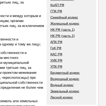
ретьих лиц, за
КоАП РФ
ГПК РФ
ности и между которым и
Семейный кодекс
ицам, органам
Жилищный кодекс
етьих лиц, за исключением
НК РФ (часть 1)
НК РФ (часть 2)
твенности и
АПК РФ
 одному и тому же лицу;
ГрК РФ
собственности и
КАС РФ
ам местного
УИК РФ
или муниципальной
УПК РФ
ми третьих лиц, за
ым проектом межевания
Бюджетный кодекс
ц, чересполосицы) при
Воздушный кодекс
иципальной собственности
Водный кодекс
аспределения не более чем
Земельный кодекс
Лесной кодекс
е земель или земельных
 исключением случая,