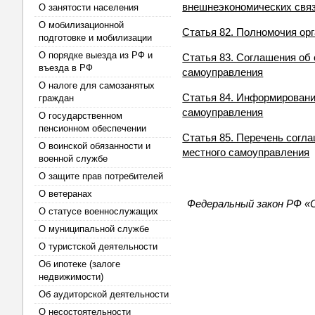
внешнеэкономических связ
О занятости населения
О мобилизационной
Статья 82. Полномочия ор
подготовке и мобилизации
О порядке выезда из РФ и
Статья 83. Соглашения об
въезда в РФ
самоуправления
О налоге для самозанятых
Статья 84. Информировани
граждан
самоуправления
О государственном
пенсионном обеспечении
Статья 85. Перечень согл
О воинской обязанности и
местного самоуправления
военной службе
О защите прав потребителей
О ветеранах
Федеральный закон РФ «О
О статусе военнослужащих
О муниципальной службе
О туристской деятельности
Об ипотеке (залоге
недвижимости)
Об аудиторской деятельности
О несостоятельности