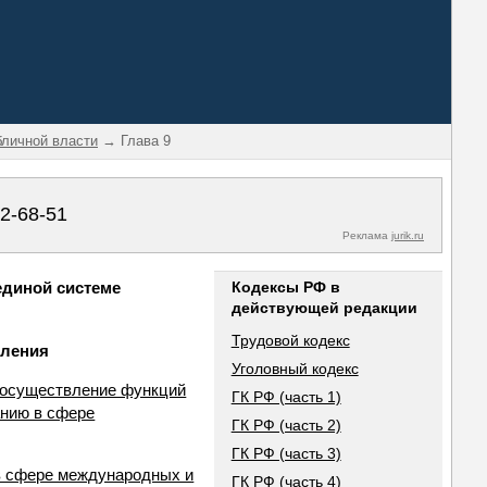
бличной власти
→ Глава 9
02-68-51
Реклама
jurik.ru
единой системе
Кодексы РФ в
действующей редакции
Трудовой кодекс
вления
Уголовный кодекс
а осуществление функций
ГК РФ (часть 1)
анию в сфере
ГК РФ (часть 2)
ГК РФ (часть 3)
 в сфере международных и
ГК РФ (часть 4)