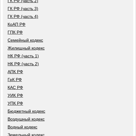
ГК РФ (часть 2)
ГК РФ (часть 3)
ГК РФ (часть 4)
КоАП РФ
ГПК РФ
Семейный кодекс
Жилищный кодекс
НК РФ (часть 1)
НК РФ (часть 2)
АПК РФ
ГрК РФ
КАС РФ
УИК РФ
УПК РФ
Бюджетный кодекс
Воздушный кодекс
Водный кодекс
Земельный кодекс