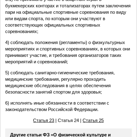
букмекерских конторах и тотализаторах путем заключения
пари на официальные спортивные соревнования по виду
или видам спорта, по которым они участвуют в
соответствующих официальных спортивных
соревнованиях;
4) соблюдать положения (регламенты) о физкультурных
мероприятиях и спортивных соревнованиях, в которых они
принимают участие, и требования организаторов таких
мероприятий и соревнований;
5) соблюдать санитарно-гигиенические требования,
медицинские требования, регулярно проходить
медицинские обследования в целях обеспечения
безопасности занятий спортом для здоровья;
6) исполнять иные обязанности в соответствии с
законодательством Российской Федерации.
Статья 23
| Статья 24 |
Статья 25
Другие статьи ФЗ «О физической культуре и